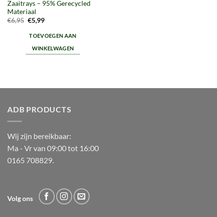
Zaaitrays – 95% Gerecycled
Materiaal
Oorspronkelijke
Huidige
€
6,95
€
5,99
prijs
prijs
was:
is:
TOEVOEGEN AAN
€6,95.
€5,99.
WINKELWAGEN
ADB PRODUCTS
Wij zijn bereikbaar:
Ma - Vr van 09:00 tot 16:00
0165 708829.
Volg ons