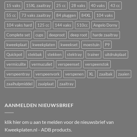
plantstress,
zaaien
15 vaks
15XL zaaitray
25 cc
28 vaks
40 vaks
43 cc
groeistilstand
in
en
55 cc
73 vaks zaaitray
84 pluggen
84XL
104 vaks
een
uitval
zaaitray
104 vaks hard
125 cc
144 vaks
510cc
Angelo Dorny
Complete set
cups
deeproot
deep root
harde zaaitray
kweekplaat
kweekplaten
kweekset
moestuin
P9
Quickpot
stekbak
stekken
stektray
trainer
uitdrukplaat
vermiculite
vermuculiet
verspeenset
verspeenstok
verspeentray
verspeenvork
verspenen
XL
zaaibak
zaaien
zaaihulpmiddel
zaaiplaat
zaaitray
AANMELDEN NIEUWSBRIEF
klik
hier
om u aan te melden voor de nieuwsbrief van
Kweekplaten.nl - ADB products.