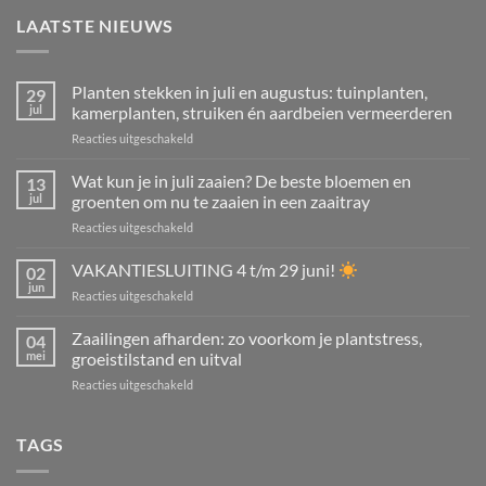
LAATSTE NIEUWS
Planten stekken in juli en augustus: tuinplanten,
29
jul
kamerplanten, struiken én aardbeien vermeerderen
voor
Reacties uitgeschakeld
Planten
stekken
Wat kun je in juli zaaien? De beste bloemen en
13
in
jul
groenten om nu te zaaien in een zaaitray
juli
voor
Reacties uitgeschakeld
en
Wat
augustus:
kun
VAKANTIESLUITING 4 t/m 29 juni!
tuinplanten,
02
je
kamerplanten,
jun
voor
Reacties uitgeschakeld
in
struiken
VAKANTIESLUITING
juli
én
4
Zaailingen afharden: zo voorkom je plantstress,
zaaien?
04
aardbeien
t/m
mei
groeistilstand en uitval
De
vermeerderen
29
beste
voor
Reacties uitgeschakeld
juni!
bloemen
Zaailingen
en
afharden:
groenten
zo
TAGS
om
voorkom
nu
je
te