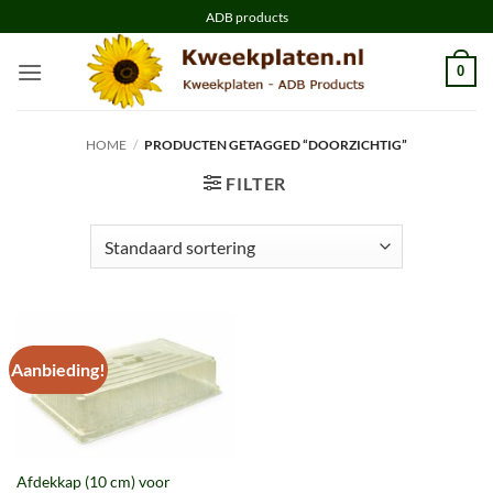
Ga
ADB products
naar
inhoud
0
HOME
/
PRODUCTEN GETAGGED “DOORZICHTIG”
FILTER
Aanbieding!
Afdekkap (10 cm) voor