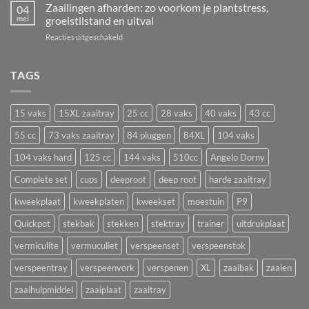
4
Zaailingen afharden: zo voorkom je plantstress,
zaaien?
04
aardbeien
t/m
mei
groeistilstand en uitval
De
vermeerderen
29
beste
voor
Reacties uitgeschakeld
juni!
bloemen
Zaailingen
en
afharden:
groenten
zo
TAGS
om
voorkom
nu
je
te
plantstress,
zaaien
15 vaks
15XL zaaitray
25 cc
28 vaks
40 vaks
43 cc
groeistilstand
in
en
55 cc
73 vaks zaaitray
84 pluggen
84XL
104 vaks
een
uitval
zaaitray
104 vaks hard
125 cc
144 vaks
510cc
Angelo Dorny
Complete set
cups
deeproot
deep root
harde zaaitray
kweekplaat
kweekplaten
kweekset
moestuin
P9
Quickpot
stekbak
stekken
stektray
trainer
uitdrukplaat
vermiculite
vermuculiet
verspeenset
verspeenstok
verspeentray
verspeenvork
verspenen
XL
zaaibak
zaaien
zaaihulpmiddel
zaaiplaat
zaaitray