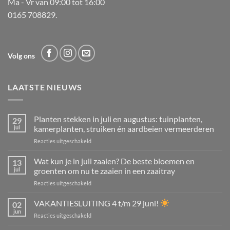
Ma - Vr van 09:00 tot 16:00
0165 708829.
Volg ons
LAATSTE NIEUWS
Planten stekken in juli en augustus: tuinplanten,
29
jul
kamerplanten, struiken én aardbeien vermeerderen
voor
Reacties uitgeschakeld
Planten
stekken
Wat kun je in juli zaaien? De beste bloemen en
13
in
jul
groenten om nu te zaaien in een zaaitray
juli
voor
Reacties uitgeschakeld
en
Wat
augustus:
kun
VAKANTIESLUITING 4 t/m 29 juni!
tuinplanten,
02
je
kamerplanten,
jun
voor
Reacties uitgeschakeld
in
struiken
VAKANTIESLUITING
juli
én