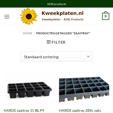
Ga
ADB products
naar
inhoud
0
HOME
/
PRODUCTEN GETAGGED “ZAAITRAY”
FILTER
HARDE zaaitray 15
XL
P9
HARDE zaaitray 28XL vaks