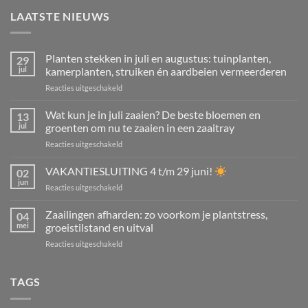
LAATSTE NIEUWS
Planten stekken in juli en augustus: tuinplanten,
29
jul
kamerplanten, struiken én aardbeien vermeerderen
voor
Reacties uitgeschakeld
Planten
stekken
Wat kun je in juli zaaien? De beste bloemen en
13
in
jul
groenten om nu te zaaien in een zaaitray
juli
voor
Reacties uitgeschakeld
en
Wat
augustus:
kun
VAKANTIESLUITING 4 t/m 29 juni!
tuinplanten,
02
je
kamerplanten,
jun
voor
Reacties uitgeschakeld
in
struiken
VAKANTIESLUITING
juli
én
4
Zaailingen afharden: zo voorkom je plantstress,
zaaien?
04
aardbeien
t/m
mei
groeistilstand en uitval
De
vermeerderen
29
beste
voor
Reacties uitgeschakeld
juni!
bloemen
Zaailingen
en
afharden:
groenten
zo
TAGS
om
voorkom
nu
je
te