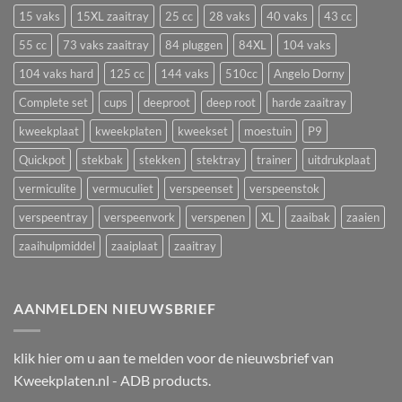
plantstress,
zaaien
15 vaks
15XL zaaitray
25 cc
28 vaks
40 vaks
43 cc
groeistilstand
in
en
55 cc
73 vaks zaaitray
84 pluggen
84XL
104 vaks
een
uitval
zaaitray
104 vaks hard
125 cc
144 vaks
510cc
Angelo Dorny
Complete set
cups
deeproot
deep root
harde zaaitray
kweekplaat
kweekplaten
kweekset
moestuin
P9
Quickpot
stekbak
stekken
stektray
trainer
uitdrukplaat
vermiculite
vermuculiet
verspeenset
verspeenstok
verspeentray
verspeenvork
verspenen
XL
zaaibak
zaaien
zaaihulpmiddel
zaaiplaat
zaaitray
AANMELDEN NIEUWSBRIEF
klik
hier
om u aan te melden voor de nieuwsbrief van
Kweekplaten.nl - ADB products.