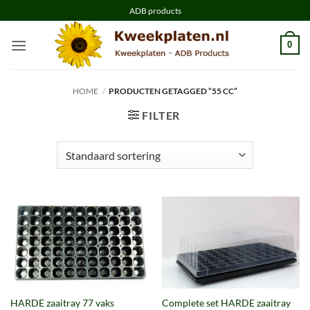
Ga
ADB products
naar
inhoud
0
HOME
/
PRODUCTEN GETAGGED “55 CC”
FILTER
Complete set HARDE zaaitray
HARDE zaaitray 77 vaks