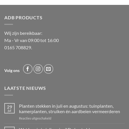
ADB PRODUCTS
Wij zijn bereikbaar:
Ma - Vr van 09:00 tot 16:00
0165 708829.
Volg ons
LAATSTE NIEUWS
Planten stekken in juli en augustus: tuinplanten,
29
jul
kamerplanten, struiken én aardbeien vermeerderen
voor
Reacties uitgeschakeld
Planten
stekken