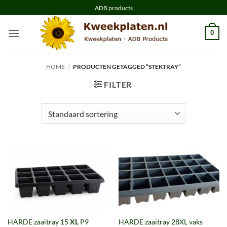
Ga
ADB products
naar
inhoud
0
HOME
/
PRODUCTEN GETAGGED “STEKTRAY”
FILTER
HARDE zaaitray 15
XL
P9
HARDE zaaitray 28XL vaks