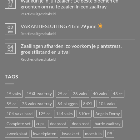
Wat kun je in juli zaaien? De beste bloemen en
13
in
jul
groenten om nu te zaaien in een zaaitray
juli
voor
Reacties uitgeschakeld
en
Wat
augustus:
kun
VAKANTIESLUITING 4 t/m 29 juni!
tuinplanten,
02
je
kamerplanten,
jun
voor
Reacties uitgeschakeld
in
struiken
VAKANTIESLUITING
juli
én
4
Zaailingen afharden: zo voorkom je plantstress,
zaaien?
04
aardbeien
t/m
mei
groeistilstand en uitval
De
vermeerderen
29
beste
voor
Reacties uitgeschakeld
juni!
bloemen
Zaailingen
en
afharden:
groenten
zo
TAGS
om
voorkom
nu
je
te
plantstress,
zaaien
15 vaks
15XL zaaitray
25 cc
28 vaks
40 vaks
43 cc
groeistilstand
in
en
55 cc
73 vaks zaaitray
84 pluggen
84XL
104 vaks
een
uitval
zaaitray
104 vaks hard
125 cc
144 vaks
510cc
Angelo Dorny
Complete set
cups
deeproot
deep root
harde zaaitray
kweekplaat
kweekplaten
kweekset
moestuin
P9