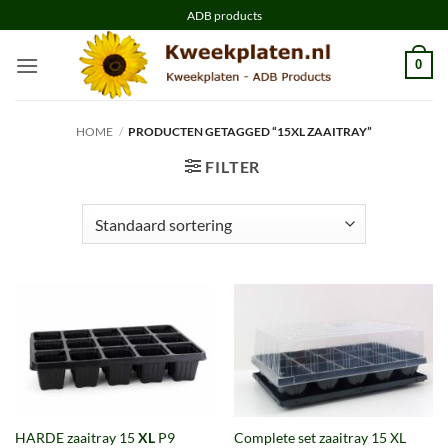
Ga
ADB products
naar
inhoud
0
HOME
/
PRODUCTEN GETAGGED “15XL ZAAITRAY”
FILTER
HARDE zaaitray 15
XL
P9
Complete set zaaitray 15 XL