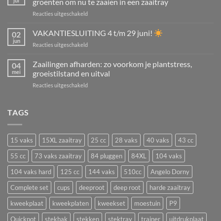
jul
groenten om nu te zaaien in een zaaitray
juli
voor
Reacties uitgeschakeld
en
Wat
augustus:
kun
VAKANTIESLUITING 4 t/m 29 juni!
tuinplanten,
02
je
kamerplanten,
jun
voor
Reacties uitgeschakeld
in
struiken
VAKANTIESLUITING
juli
én
4
Zaailingen afharden: zo voorkom je plantstress,
zaaien?
04
aardbeien
t/m
mei
groeistilstand en uitval
De
vermeerderen
29
beste
voor
Reacties uitgeschakeld
juni!
bloemen
Zaailingen
en
afharden:
groenten
zo
TAGS
om
voorkom
nu
je
te
plantstress,
zaaien
15 vaks
15XL zaaitray
25 cc
28 vaks
40 vaks
43 cc
groeistilstand
in
en
55 cc
73 vaks zaaitray
84 pluggen
84XL
104 vaks
een
uitval
zaaitray
104 vaks hard
125 cc
144 vaks
510cc
Angelo Dorny
Complete set
cups
deeproot
deep root
harde zaaitray
kweekplaat
kweekplaten
kweekset
moestuin
P9
Quickpot
stekbak
stekken
stektray
trainer
uitdrukplaat