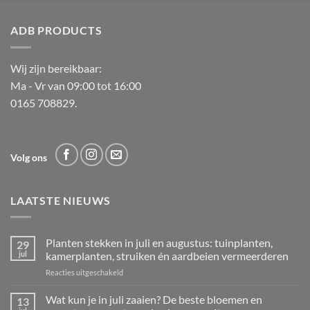
ADB PRODUCTS
Wij zijn bereikbaar:
Ma - Vr van 09:00 tot 16:00
0165 708829.
Volg ons
LAATSTE NIEUWS
Planten stekken in juli en augustus: tuinplanten,
29
jul
kamerplanten, struiken én aardbeien vermeerderen
voor
Reacties uitgeschakeld
Planten
stekken
Wat kun je in juli zaaien? De beste bloemen en
13
in