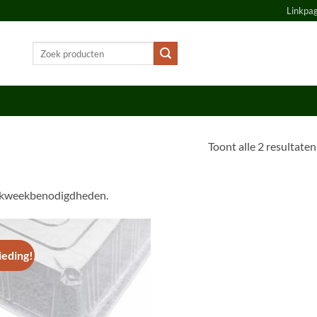
Linkpa
Zoeken
naar:
Toont alle 2 resultaten
p kweekbenodigdheden.
ieding!