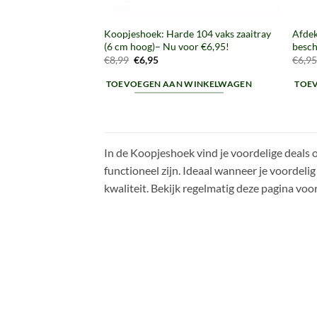
Koopjeshoek: Harde 104 vaks zaaitray
Afdek
(6 cm hoog)– Nu voor €6,95!
besch
Oorspronkelijke
Huidige
€
8,99
€
6,95
€
6,9
prijs
prijs
was:
is:
TOEVOEGEN AAN WINKELWAGEN
TOE
€8,99.
€6,95.
In de Koopjeshoek vind je voordelige deals o
functioneel zijn. Ideaal wanneer je voordel
kwaliteit. Bekijk regelmatig deze pagina vo