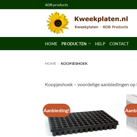
Ga
ADB products
naar
inhoud
HOME
PRODUCTEN
HELP
CONTACT
HOME
/
KOOPJESHOEK
Koopjeshoek – voordelige aanbiedingen o
Aanbieding!
Aanb