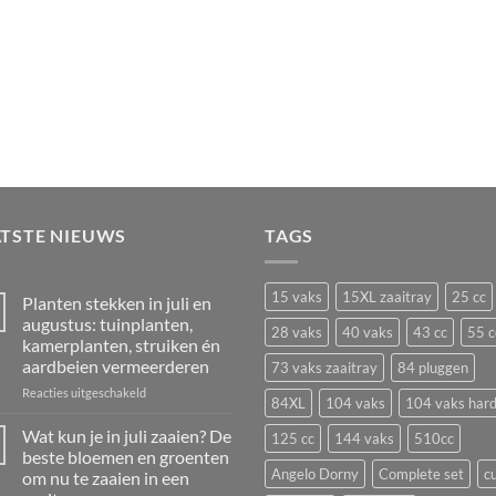
ATSTE NIEUWS
TAGS
15 vaks
15XL zaaitray
25 cc
Planten stekken in juli en
augustus: tuinplanten,
28 vaks
40 vaks
43 cc
55 c
kamerplanten, struiken én
aardbeien vermeerderen
73 vaks zaaitray
84 pluggen
voor
Reacties uitgeschakeld
84XL
104 vaks
104 vaks har
Planten
stekken
Wat kun je in juli zaaien? De
125 cc
144 vaks
510cc
in
beste bloemen en groenten
juli
Angelo Dorny
Complete set
c
om nu te zaaien in een
en