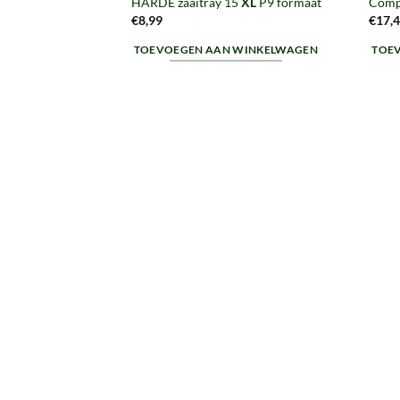
HARDE zaaitray 15
XL
P9 formaat
Compl
€
8,99
€
17,
TOEVOEGEN AAN WINKELWAGEN
TOE