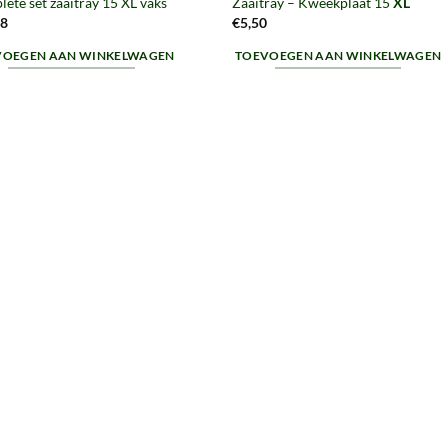
ete set zaaitray 15 XL vaks
Zaaitray – Kweekplaat 15
XL
48
€
5,50
VOEGEN AAN WINKELWAGEN
TOEVOEGEN AAN WINKELWAGEN