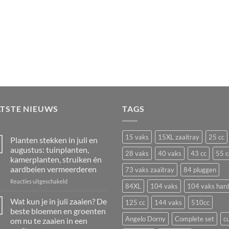
ATSTE NIEUWS
TAGS
15 vaks
15XL zaaitray
25 cc
Planten stekken in juli en
augustus: tuinplanten,
28 vaks
40 vaks
43 cc
55 c
kamerplanten, struiken én
aardbeien vermeerderen
73 vaks zaaitray
84 pluggen
voor
Reacties uitgeschakeld
84XL
104 vaks
104 vaks har
Planten
stekken
Wat kun je in juli zaaien? De
125 cc
144 vaks
510cc
in
beste bloemen en groenten
juli
Angelo Dorny
Complete set
c
om nu te zaaien in een
en