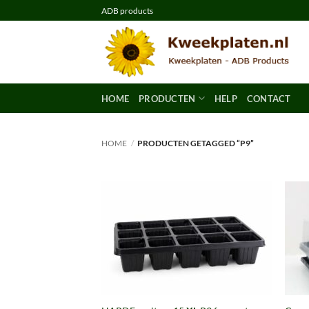
Ga
ADB products
naar
inhoud
HOME
PRODUCTEN
HELP
CONTACT
HOME
/
PRODUCTEN GETAGGED “P9”