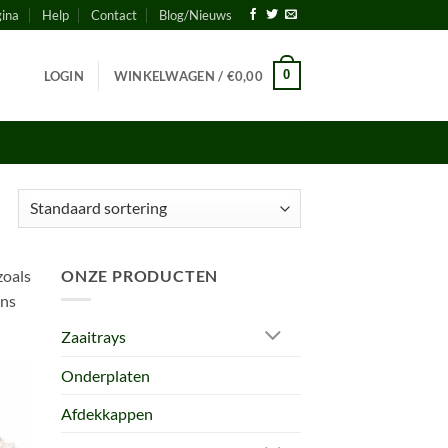
gina
Help
Contact
Blog/Nieuws
0
LOGIN
WINKELWAGEN /
€
0,00
zoals
ONZE PRODUCTEN
ans
Zaaitrays
Onderplaten
Afdekkappen