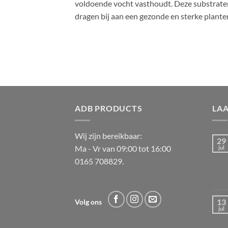
voldoende vocht vasthoudt. Deze substraten 
dragen bij aan een gezonde en sterke plante
ADB PRODUCTS
LA
Wij zijn bereikbaar:
29
Ma - Vr van 09:00 tot 16:00
jul
0165 708829.
13
Volg ons
jul