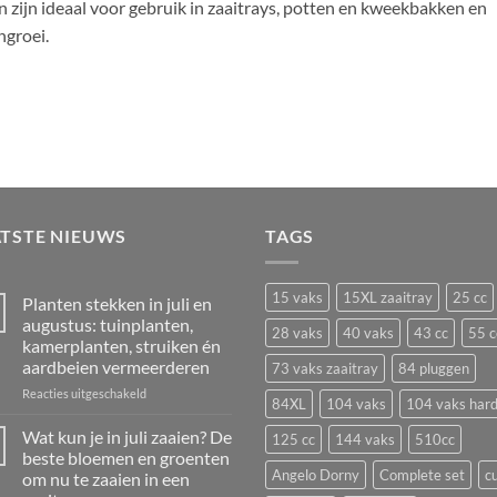
zijn ideaal voor gebruik in zaaitrays, potten en kweekbakken en
ngroei.
ATSTE NIEUWS
TAGS
15 vaks
15XL zaaitray
25 cc
Planten stekken in juli en
augustus: tuinplanten,
28 vaks
40 vaks
43 cc
55 c
kamerplanten, struiken én
aardbeien vermeerderen
73 vaks zaaitray
84 pluggen
voor
Reacties uitgeschakeld
84XL
104 vaks
104 vaks har
Planten
stekken
Wat kun je in juli zaaien? De
125 cc
144 vaks
510cc
in
beste bloemen en groenten
juli
Angelo Dorny
Complete set
c
om nu te zaaien in een
en