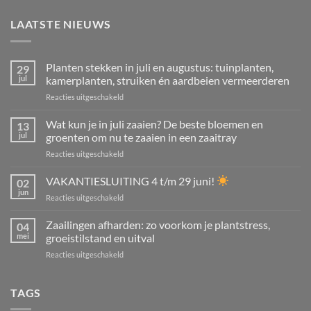
LAATSTE NIEUWS
Planten stekken in juli en augustus: tuinplanten,
29
jul
kamerplanten, struiken én aardbeien vermeerderen
voor
Reacties uitgeschakeld
Planten
stekken
Wat kun je in juli zaaien? De beste bloemen en
13
in
jul
groenten om nu te zaaien in een zaaitray
juli
voor
Reacties uitgeschakeld
en
Wat
augustus:
kun
VAKANTIESLUITING 4 t/m 29 juni!
tuinplanten,
02
je
kamerplanten,
jun
voor
Reacties uitgeschakeld
in
struiken
VAKANTIESLUITING
juli
én
4
Zaailingen afharden: zo voorkom je plantstress,
zaaien?
04
aardbeien
t/m
mei
groeistilstand en uitval
De
vermeerderen
29
beste
voor
Reacties uitgeschakeld
juni!
bloemen
Zaailingen
en
afharden:
groenten
zo
TAGS
om
voorkom
nu