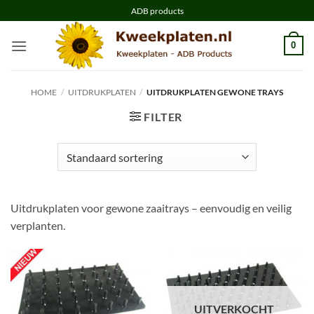
Ga
ADB products
naar
inhoud
0
HOME
/
UITDRUKPLATEN
/
UITDRUKPLATEN GEWONE TRAYS
FILTER
Uitdrukplaten voor gewone zaaitrays – eenvoudig en veilig
verplanten.
UITVERKOCHT