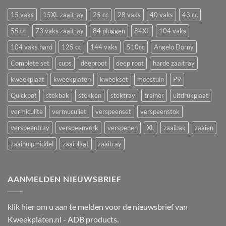
je
te
plantstress,
zaaien
15 vaks
15XL zaaitray
25 cc
28 vaks
40 vaks
43 cc
groeistilstand
in
en
55 cc
73 vaks zaaitray
84 pluggen
84XL
104 vaks
een
uitval
zaaitray
104 vaks hard
125 cc
144 vaks
510cc
Angelo Dorny
Complete set
cups
deeproot
deep root
harde zaaitray
kweekplaat
kweekplaten
kweekset
moestuin
P9
Quickpot
stekbak
stekken
stektray
trainer
uitdrukplaat
vermiculite
vermuculiet
verspeenset
verspeenstok
verspeentray
verspeenvork
verspenen
XL
zaaibak
zaaien
zaaihulpmiddel
zaaiplaat
zaaitray
AANMELDEN NIEUWSBRIEF
klik
hier
om u aan te melden voor de nieuwsbrief van
Kweekplaten.nl - ADB products.