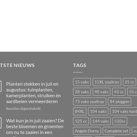
ATSTE NIEUWS
TAGS
15 vaks
15XL zaaitray
25 cc
Planten stekken in juli en
augustus: tuinplanten,
28 vaks
40 vaks
43 cc
55 c
kamerplanten, struiken én
aardbeien vermeerderen
73 vaks zaaitray
84 pluggen
voor
Reacties uitgeschakeld
84XL
104 vaks
104 vaks har
Planten
stekken
Wat kun je in juli zaaien? De
125 cc
144 vaks
510cc
in
beste bloemen en groenten
juli
Angelo Dorny
Complete set
c
om nu te zaaien in een
en