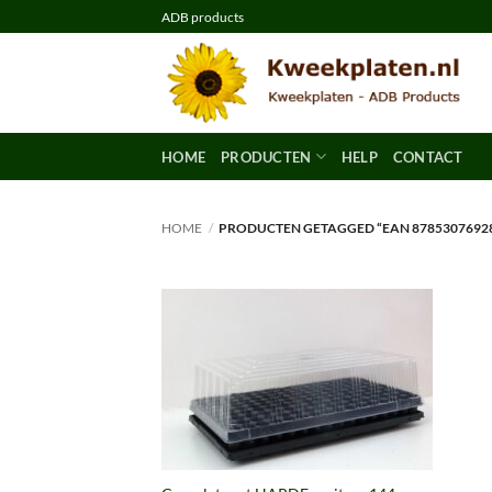
Ga
ADB products
naar
inhoud
HOME
PRODUCTEN
HELP
CONTACT
HOME
/
PRODUCTEN GETAGGED “EAN 8785307692