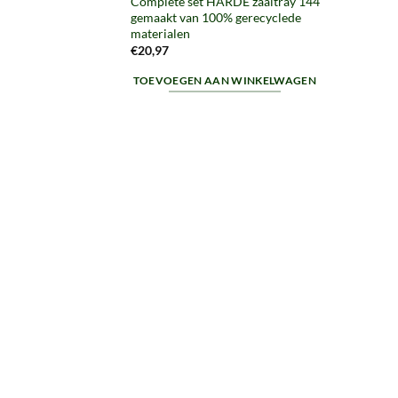
Complete set HARDE zaaitray 144
gemaakt van 100% gerecyclede
materialen
€
20,97
TOEVOEGEN AAN WINKELWAGEN