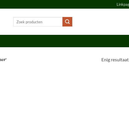
Linkpa
Zoeken
naar:
Enig resultaat
869”