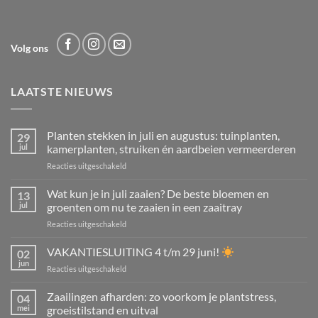
Volg ons
LAATSTE NIEUWS
Planten stekken in juli en augustus: tuinplanten,
29
jul
kamerplanten, struiken én aardbeien vermeerderen
voor
Reacties uitgeschakeld
Planten
stekken
Wat kun je in juli zaaien? De beste bloemen en
13
in
jul
groenten om nu te zaaien in een zaaitray
juli
voor
Reacties uitgeschakeld
en
Wat
augustus:
kun
VAKANTIESLUITING 4 t/m 29 juni!
tuinplanten,
02
je
kamerplanten,
jun
voor
Reacties uitgeschakeld
in
struiken
VAKANTIESLUITING
juli
én
4
Zaailingen afharden: zo voorkom je plantstress,
zaaien?
04
aardbeien
t/m
mei
groeistilstand en uitval
De
vermeerderen
29