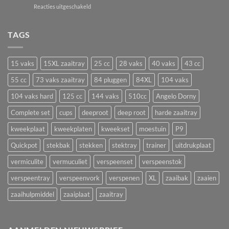
beste
voor
Reacties uitgeschakeld
juni!
bloemen
Zaailingen
en
afharden:
groenten
zo
TAGS
om
voorkom
nu
je
te
plantstress,
zaaien
15 vaks
15XL zaaitray
25 cc
28 vaks
40 vaks
43 cc
groeistilstand
in
en
55 cc
73 vaks zaaitray
84 pluggen
84XL
104 vaks
een
uitval
zaaitray
104 vaks hard
125 cc
144 vaks
510cc
Angelo Dorny
Complete set
cups
deeproot
deep root
harde zaaitray
kweekplaat
kweekplaten
kweekset
moestuin
P9
Quickpot
stekbak
stekken
stektray
trainer
uitdrukplaat
vermiculite
vermuculiet
verspeenset
verspeenstok
verspeentray
verspeenvork
verspenen
XL
zaaibak
zaaien
zaaihulpmiddel
zaaiplaat
zaaitray