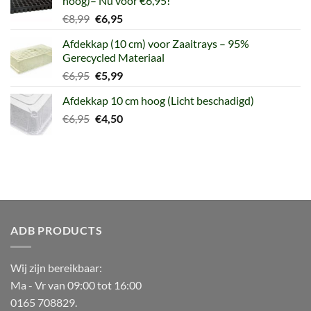
hoog)– Nu voor €6,95!
Oorspronkelijke
Huidige
€
8,99
€
6,95
prijs
prijs
Afdekkap (10 cm) voor Zaaitrays – 95%
was:
is:
Gerecycled Materiaal
€8,99.
€6,95.
Oorspronkelijke
Huidige
€
6,95
€
5,99
prijs
prijs
Afdekkap 10 cm hoog (Licht beschadigd)
was:
is:
Oorspronkelijke
Huidige
€
6,95
€6,95.
€
4,50
€5,99.
prijs
prijs
was:
is:
€6,95.
€4,50.
ADB PRODUCTS
Wij zijn bereikbaar:
Ma - Vr van 09:00 tot 16:00
0165 708829.