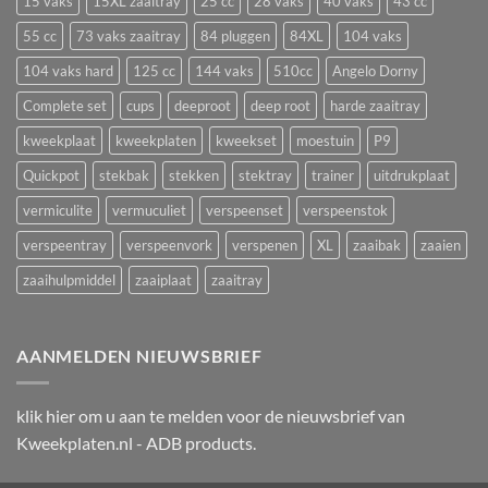
15 vaks
15XL zaaitray
25 cc
28 vaks
40 vaks
43 cc
groeistilstand
in
en
55 cc
73 vaks zaaitray
84 pluggen
84XL
104 vaks
een
uitval
zaaitray
104 vaks hard
125 cc
144 vaks
510cc
Angelo Dorny
Complete set
cups
deeproot
deep root
harde zaaitray
kweekplaat
kweekplaten
kweekset
moestuin
P9
Quickpot
stekbak
stekken
stektray
trainer
uitdrukplaat
vermiculite
vermuculiet
verspeenset
verspeenstok
verspeentray
verspeenvork
verspenen
XL
zaaibak
zaaien
zaaihulpmiddel
zaaiplaat
zaaitray
AANMELDEN NIEUWSBRIEF
klik
hier
om u aan te melden voor de nieuwsbrief van
Kweekplaten.nl - ADB products.