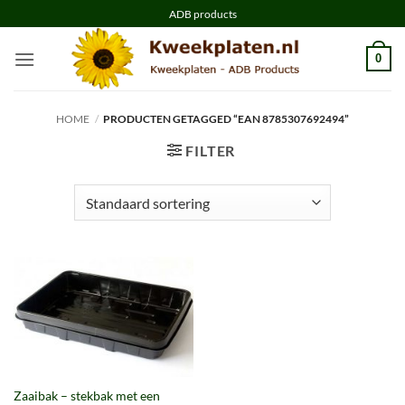
Ga
ADB products
naar
inhoud
0
HOME
/
PRODUCTEN GETAGGED “EAN 8785307692494”
FILTER
Zaaibak – stekbak met een