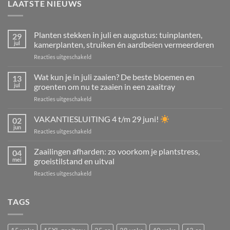
LAATSTE NIEUWS
Planten stekken in juli en augustus: tuinplanten,
29
jul
kamerplanten, struiken én aardbeien vermeerderen
voor
Reacties uitgeschakeld
Planten
stekken
Wat kun je in juli zaaien? De beste bloemen en
13
in
jul
groenten om nu te zaaien in een zaaitray
juli
voor
Reacties uitgeschakeld
en
Wat
augustus:
kun
VAKANTIESLUITING 4 t/m 29 juni!
tuinplanten,
02
je
kamerplanten,
jun
voor
Reacties uitgeschakeld
in
struiken
VAKANTIESLUITING
juli
én
4
Zaailingen afharden: zo voorkom je plantstress,
zaaien?
04
aardbeien
t/m
mei
groeistilstand en uitval
De
vermeerderen
29
beste
voor
Reacties uitgeschakeld
juni!
bloemen
Zaailingen
en
afharden:
groenten
zo
TAGS
om
voorkom
nu
je
te
plantstress,
zaaien