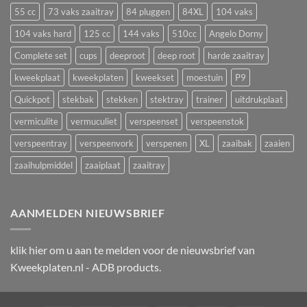
en
55 cc
73 vaks zaaitray
84 pluggen
84XL
104 vaks
een
uitval
zaaitray
104 vaks hard
125 cc
144 vaks
510cc
Angelo Dorny
Complete set
cups
deeproot
deep root
harde zaaitray
kweekplaat
kweekplaten
kweekset
moestuin
P9
Quickpot
stekbak
stekken
stektray
trainer
uitdrukplaat
vermiculite
vermuculiet
verspeenset
verspeenstok
verspeentray
verspeenvork
verspenen
XL
zaaibak
zaaien
zaaihulpmiddel
zaaiplaat
zaaitray
AANMELDEN NIEUWSBRIEF
klik
hier
om u aan te melden voor de nieuwsbrief van
Kweekplaten.nl - ADB products.