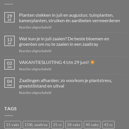
Planten stekken in juli en augustus: tuinplanten,
29
jul
kamerplanten, struiken én aardbeien vermeerderen
voor
Reacties uitgeschakeld
Planten
stekken
Wat kun je in juli zaaien? De beste bloemen en
13
in
jul
groenten om nu te zaaien in een zaaitray
juli
voor
Reacties uitgeschakeld
en
Wat
augustus:
kun
VAKANTIESLUITING 4 t/m 29 juni!
tuinplanten,
02
je
kamerplanten,
jun
voor
Reacties uitgeschakeld
in
struiken
VAKANTIESLUITING
juli
én
4
Zaailingen afharden: zo voorkom je plantstress,
zaaien?
04
aardbeien
t/m
mei
groeistilstand en uitval
De
vermeerderen
29
beste
voor
Reacties uitgeschakeld
juni!
bloemen
Zaailingen
en
afharden:
groenten
zo
TAGS
om
voorkom
nu
je
te
plantstress,
zaaien
15 vaks
15XL zaaitray
25 cc
28 vaks
40 vaks
43 cc
groeistilstand
in