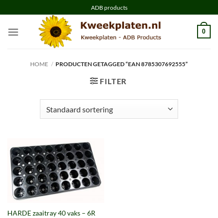
Ga
ADB products
naar
inhoud
0
HOME
/
PRODUCTEN GETAGGED “EAN 8785307692555”
FILTER
HARDE zaaitray 40 vaks – 6R