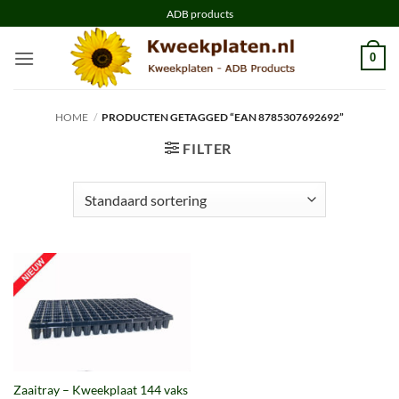
Ga
ADB products
naar
inhoud
0
HOME
/
PRODUCTEN GETAGGED “EAN 8785307692692”
FILTER
Zaaitray – Kweekplaat 144 vaks