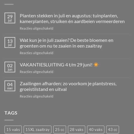
Planten stekken in juli en augustus: tuinplanten,
29
jul
kamerplanten, struiken én aardbeien vermeerderen
voor
Reacties uitgeschakeld
Planten
stekken
Wat kun je in juli zaaien? De beste bloemen en
13
in
jul
groenten om nu te zaaien in een zaaitray
juli
voor
Reacties uitgeschakeld
en
Wat
augustus:
kun
VAKANTIESLUITING 4 t/m 29 juni!
tuinplanten,
02
je
kamerplanten,
jun
voor
Reacties uitgeschakeld
in
struiken
VAKANTIESLUITING
juli
én
4
Zaailingen afharden: zo voorkom je plantstress,
zaaien?
04
aardbeien
t/m
mei
groeistilstand en uitval
De
vermeerderen
29
beste
voor
Reacties uitgeschakeld
juni!
bloemen
Zaailingen
en
afharden:
groenten
zo
TAGS
om
voorkom
nu
je
te
plantstress,
zaaien
15 vaks
15XL zaaitray
25 cc
28 vaks
40 vaks
43 cc
groeistilstand
in