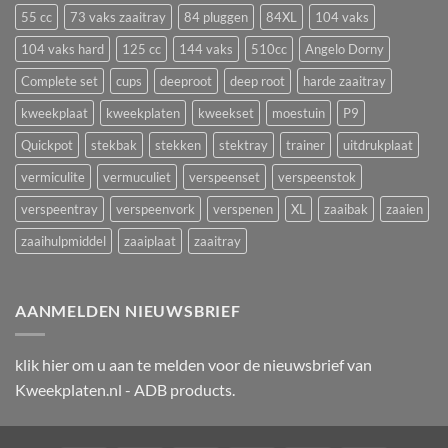
en
55 cc
73 vaks zaaitray
84 pluggen
84XL
104 vaks
een
uitval
zaaitray
104 vaks hard
125 cc
144 vaks
510cc
Angelo Dorny
Complete set
cups
deeproot
deep root
harde zaaitray
kweekplaat
kweekplaten
kweekset
moestuin
P9
Quickpot
stekbak
stekken
stektray
trainer
uitdrukplaat
vermiculite
vermuculiet
verspeenset
verspeenstok
verspeentray
verspeenvork
verspenen
XL
zaaibak
zaaien
zaaihulpmiddel
zaaiplaat
zaaitray
AANMELDEN NIEUWSBRIEF
klik
hier
om u aan te melden voor de nieuwsbrief van
Kweekplaten.nl - ADB products.