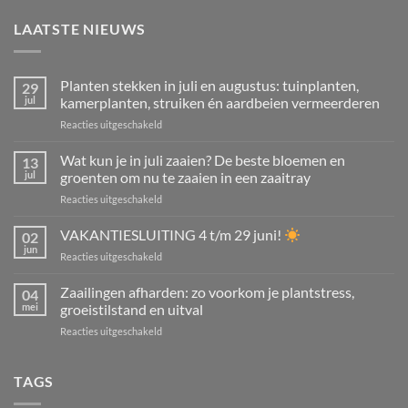
LAATSTE NIEUWS
Planten stekken in juli en augustus: tuinplanten,
29
jul
kamerplanten, struiken én aardbeien vermeerderen
voor
Reacties uitgeschakeld
Planten
stekken
Wat kun je in juli zaaien? De beste bloemen en
13
in
jul
groenten om nu te zaaien in een zaaitray
juli
voor
Reacties uitgeschakeld
en
Wat
augustus:
kun
VAKANTIESLUITING 4 t/m 29 juni!
tuinplanten,
02
je
kamerplanten,
jun
voor
Reacties uitgeschakeld
in
struiken
VAKANTIESLUITING
juli
én
4
Zaailingen afharden: zo voorkom je plantstress,
zaaien?
04
aardbeien
t/m
mei
groeistilstand en uitval
De
vermeerderen
29
beste
voor
Reacties uitgeschakeld
juni!
bloemen
Zaailingen
en
afharden:
groenten
zo
TAGS
om
voorkom
nu
je