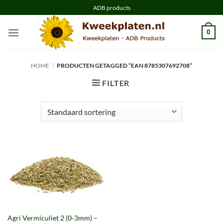
Ga
ADB products
naar
inhoud
0
HOME
/
PRODUCTEN GETAGGED “EAN 8785307692708”
FILTER
Agri Vermiculiet 2 (0-3mm) –