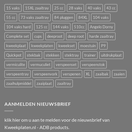
te
plantstress,
zaaien
15 vaks
15XL zaaitray
25 cc
28 vaks
40 vaks
43 cc
groeistilstand
in
en
55 cc
73 vaks zaaitray
84 pluggen
84XL
104 vaks
een
uitval
zaaitray
104 vaks hard
125 cc
144 vaks
510cc
Angelo Dorny
Complete set
cups
deeproot
deep root
harde zaaitray
kweekplaat
kweekplaten
kweekset
moestuin
P9
Quickpot
stekbak
stekken
stektray
trainer
uitdrukplaat
vermiculite
vermuculiet
verspeenset
verspeenstok
verspeentray
verspeenvork
verspenen
XL
zaaibak
zaaien
zaaihulpmiddel
zaaiplaat
zaaitray
AANMELDEN NIEUWSBRIEF
klik
hier
om u aan te melden voor de nieuwsbrief van
Kweekplaten.nl - ADB products.