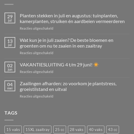
Planten stekken in juli en augustus: tuinplanten,
29
jul
kamerplanten, struiken én aardbeien vermeerderen
voor
Reacties uitgeschakeld
Planten
stekken
Wat kun je in juli zaaien? De beste bloemen en
13
in
jul
groenten om nu te zaaien in een zaaitray
juli
voor
Reacties uitgeschakeld
en
Wat
augustus:
kun
VAKANTIESLUITING 4 t/m 29 juni!
tuinplanten,
02
je
kamerplanten,
jun
voor
Reacties uitgeschakeld
in
struiken
VAKANTIESLUITING
juli
én
4
Zaailingen afharden: zo voorkom je plantstress,
zaaien?
04
aardbeien
t/m
mei
groeistilstand en uitval
De
vermeerderen
29
beste
voor
Reacties uitgeschakeld
juni!
bloemen
Zaailingen
en
afharden:
groenten
zo
TAGS
om
voorkom
nu
je
te
plantstress,
zaaien
15 vaks
15XL zaaitray
25 cc
28 vaks
40 vaks
43 cc
groeistilstand
in