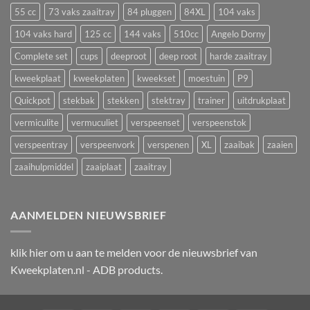
en
55 cc
73 vaks zaaitray
84 pluggen
84XL
104 vaks
een
uitval
zaaitray
104 vaks hard
125 cc
144 vaks
510cc
Angelo Dorny
Complete set
cups
deeproot
deep root
harde zaaitray
kweekplaat
kweekplaten
kweekset
moestuin
P9
Quickpot
stekbak
stekken
stektray
trainer
uitdrukplaat
vermiculite
vermuculiet
verspeenset
verspeenstok
verspeentray
verspeenvork
verspenen
XL
zaaibak
zaaien
zaaihulpmiddel
zaaiplaat
zaaitray
AANMELDEN NIEUWSBRIEF
klik
hier
om u aan te melden voor de nieuwsbrief van
Kweekplaten.nl - ADB products.