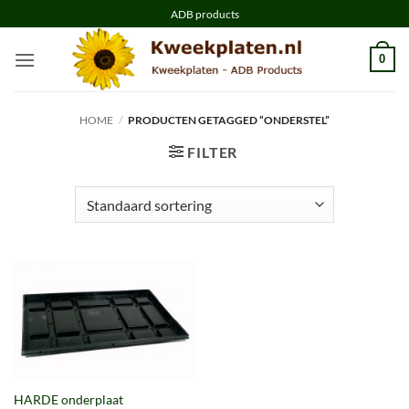
Ga
ADB products
naar
inhoud
0
HOME
/
PRODUCTEN GETAGGED “ONDERSTEL”
FILTER
HARDE onderplaat