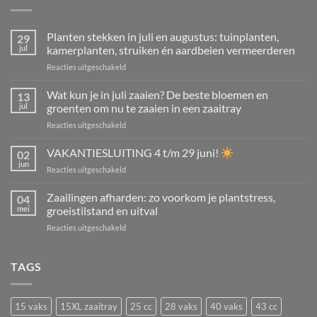
Planten stekken in juli en augustus: tuinplanten,
29
jul
kamerplanten, struiken én aardbeien vermeerderen
voor
Reacties uitgeschakeld
Planten
stekken
Wat kun je in juli zaaien? De beste bloemen en
13
in
jul
groenten om nu te zaaien in een zaaitray
juli
voor
Reacties uitgeschakeld
en
Wat
augustus:
kun
VAKANTIESLUITING 4 t/m 29 juni!
tuinplanten,
02
je
kamerplanten,
jun
voor
Reacties uitgeschakeld
in
struiken
VAKANTIESLUITING
juli
én
4
Zaailingen afharden: zo voorkom je plantstress,
zaaien?
04
aardbeien
t/m
mei
groeistilstand en uitval
De
vermeerderen
29
beste
voor
Reacties uitgeschakeld
juni!
bloemen
Zaailingen
en
afharden:
groenten
zo
TAGS
om
voorkom
nu
je
te
plantstress,
zaaien
15 vaks
15XL zaaitray
25 cc
28 vaks
40 vaks
43 cc
groeistilstand
in