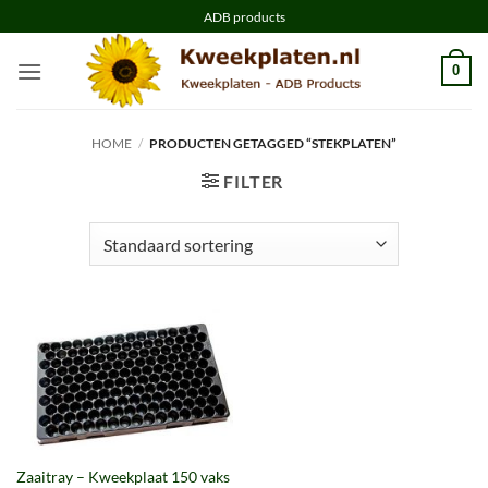
Ga
ADB products
naar
inhoud
0
HOME
/
PRODUCTEN GETAGGED “STEKPLATEN”
FILTER
Zaaitray – Kweekplaat 150 vaks