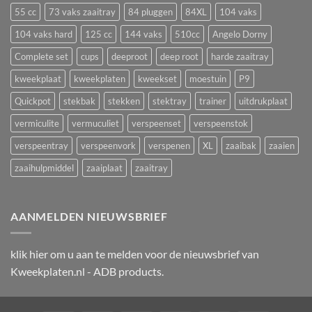
en
55 cc
73 vaks zaaitray
84 pluggen
84XL
104 vaks
een
uitval
zaaitray
104 vaks hard
125 cc
144 vaks
510cc
Angelo Dorny
Complete set
cups
deeproot
deep root
harde zaaitray
kweekplaat
kweekplaten
kweekset
moestuin
P9
Quickpot
stekbak
stekken
stektray
trainer
uitdrukplaat
vermiculite
vermuculiet
verspeenset
verspeenstok
verspeentray
verspeenvork
verspenen
XL
zaaibak
zaaien
zaaihulpmiddel
zaaiplaat
zaaitray
AANMELDEN NIEUWSBRIEF
klik
hier
om u aan te melden voor de nieuwsbrief van
Kweekplaten.nl - ADB products.