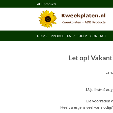
Ga
ADB products
naar
inhoud
HOME
PRODUCTEN
HELP
CONTACT
Let op! Vakanti
GEPL
13 juli t/m 4 au
De voorraden w
Heeft u ergens veel van nodig?