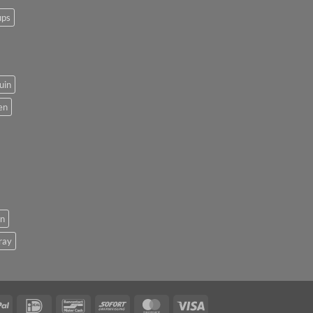
ups
uin
en
en
ray
PayPal
IDeal
Bancontact
Sofort
MasterCard
Visa