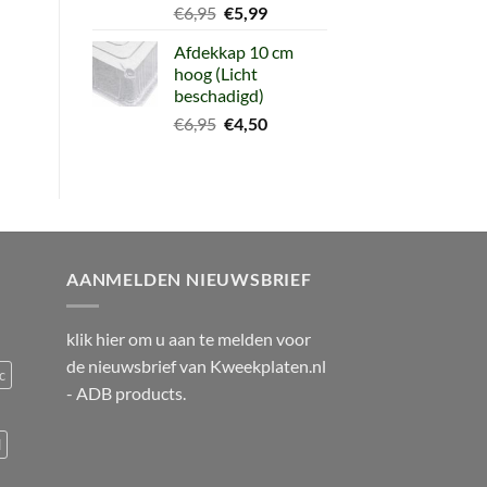
Oorspronkelijke
Huidige
€
6,95
€
5,99
prijs
prijs
Afdekkap 10 cm
was:
is:
hoog (Licht
€6,95.
€5,99.
beschadigd)
Oorspronkelijke
Huidige
€
6,95
€
4,50
prijs
prijs
was:
is:
€6,95.
€4,50.
AANMELDEN NIEUWSBRIEF
klik
hier
om u aan te melden voor
de nieuwsbrief van
Kweekplaten.nl
c
- ADB products.
d