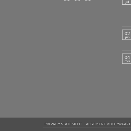
jul
02
jun
04
mei
PRIVACY STATEMENT
ALGEMENE VOORWAAR