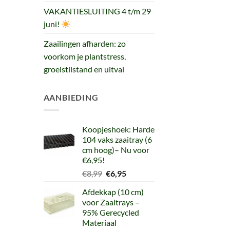
VAKANTIESLUITING 4 t/m 29
juni!
Zaailingen afharden: zo
voorkom je plantstress,
groeistilstand en uitval
AANBIEDING
Koopjeshoek: Harde
104 vaks zaaitray (6
cm hoog)– Nu voor
€6,95!
Oorspronkelijke
Huidige
€
8,99
€
6,95
prijs
prijs
Afdekkap (10 cm)
was:
is:
voor Zaaitrays –
€8,99.
€6,95.
95% Gerecycled
Materiaal