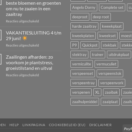
in
beste bloemen en groenten
juli
Angelo Dorny
Complete set
c
om nu te zaaien in een
en
zaaitray
augustus:
deeproot
deep root
tuinplanten,
voor
Reacties uitgeschakeld
kamerplanten,
Wat
harde zaaitray
kweekplaat
struiken
kun
VAKANTIESLUITING 4 t/m
kweekplaten
kweekset
moest
én
je
29 juni!
aardbeien
in
P9
Quickpot
stekbak
stekk
voor
Reacties uitgeschakeld
vermeerderen
juli
VAKANTIESLUITING
zaaien?
stektray
trainer
uitdrukplaat
4
Zaailingen afharden: zo
De
t/m
beste
voorkom je plantstress,
vermiculite
vermuculiet
29
bloemen
groeistilstand en uitval
juni!
en
verspeenset
verspeenstok
voor
Reacties uitgeschakeld
groenten
Zaailingen
om
verspeentray
verspeenvork
afharden:
nu
zo
te
verspenen
XL
zaaibak
zaai
voorkom
zaaien
je
in
zaaihulpmiddel
zaaiplaat
zaait
plantstress,
een
groeistilstand
zaaitray
en
uitval
DEN
HELP
LINKPAGINA
COOKIEBELEID (EU)
DISCLAIMER