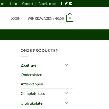
gina
Help
Contact
Blog/Nieuws
0
LOGIN
WINKELWAGEN /
€
0,00
ONZE PRODUCTEN
Zaaitrays
Onderplaten
Afdekkappen
Complete sets
Uitdrukplaten