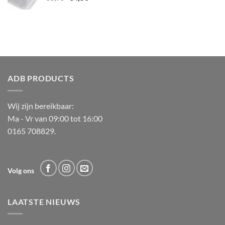
prijs
prijs
was:
is:
€6,95.
€4,50.
ADB PRODUCTS
Wij zijn bereikbaar:
Ma - Vr van 09:00 tot 16:00
0165 708829.
Volg ons
LAATSTE NIEUWS