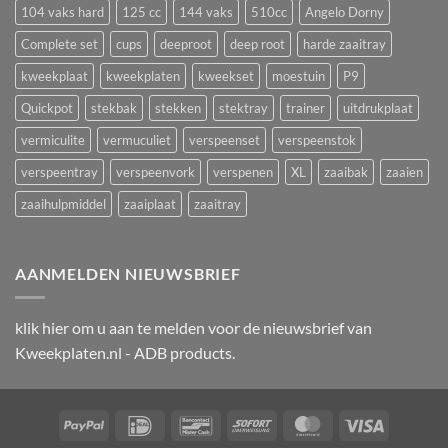
104 vaks hard
125 cc
144 vaks
510cc
Angelo Dorny
Complete set
cups
deeproot
deep root
harde zaaitray
kweekplaat
kweekplaten
kweekset
moestuin
P9
Quickpot
stekbak
stekken
stektray
trainer
uitdrukplaat
vermiculite
vermuculiet
verspeenset
verspeenstok
verspeentray
verspeenvork
verspenen
XL
zaaibak
zaaien
zaaihulpmiddel
zaaiplaat
zaaitray
AANMELDEN NIEUWSBRIEF
klik
hier
om u aan te melden voor de nieuwsbrief van
Kweekplaten.nl - ADB products.
PayPal
IDeal
Bancontact
Sofort
MasterCard
Visa