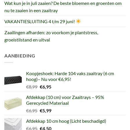
Wat kun je in juli zaaien? De beste bloemen en groenten om
nu te zaaien in een zaaitray
VAKANTIESLUITING 4 t/m 29 juni!
Zaailingen afharden: zo voorkom je plantstress,
groeistilstand en uitval
AANBIEDING
Koopjeshoek: Harde 104 vaks zaaitray (6 cm
hoog)– Nu voor €6,95!
Oorspronkelijke
Huidige
€
8,99
€
6,95
prijs
prijs
Afdekkap (10 cm) voor Zaaitrays – 95%
was:
is:
Gerecycled Materiaal
€8,99.
€6,95.
Oorspronkelijke
Huidige
€
6,95
€
5,99
prijs
prijs
Afdekkap 10 cm hoog (Licht beschadigd)
was:
is:
Oorspronkelijke
Huidige
€
6,95
€6,95.
€
4,50
€5,99.