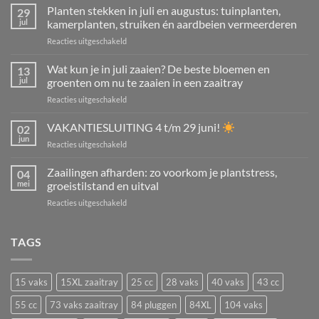
Planten stekken in juli en augustus: tuinplanten,
29
jul
kamerplanten, struiken én aardbeien vermeerderen
voor
Reacties uitgeschakeld
Planten
stekken
Wat kun je in juli zaaien? De beste bloemen en
13
in
jul
groenten om nu te zaaien in een zaaitray
juli
voor
Reacties uitgeschakeld
en
Wat
augustus:
kun
VAKANTIESLUITING 4 t/m 29 juni!
tuinplanten,
02
je
kamerplanten,
jun
voor
Reacties uitgeschakeld
in
struiken
VAKANTIESLUITING
juli
én
4
Zaailingen afharden: zo voorkom je plantstress,
zaaien?
04
aardbeien
t/m
mei
groeistilstand en uitval
De
vermeerderen
29
beste
voor
Reacties uitgeschakeld
juni!
bloemen
Zaailingen
en
afharden:
groenten
zo
TAGS
om
voorkom
nu
je
te
plantstress,
zaaien
15 vaks
15XL zaaitray
25 cc
28 vaks
40 vaks
43 cc
groeistilstand
in
en
55 cc
73 vaks zaaitray
84 pluggen
84XL
104 vaks
een
uitval
zaaitray