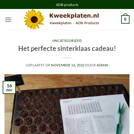
Ga
ADB products
naar
inhoud
0
UNCATEGORIZED
Het perfecte sinterklaas cadeau!
GEPLAATST OP
NOVEMBER 16, 2022
DOOR
ADMIN
16
nov