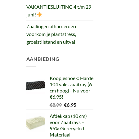
VAKANTIESLUITING 4 t/m 29
juni!
Zaailingen afharden: zo
voorkom je plantstress,
groeistilstand en uitval
AANBIEDING
Koopjeshoek: Harde
104 vaks zaaitray (6
cm hoog)– Nu voor
€6,95!
Oorspronkelijke
Huidige
€
8,99
€
6,95
prijs
prijs
Afdekkap (10 cm)
was:
is:
voor Zaaitrays –
€8,99.
€6,95.
95% Gerecycled
Materiaal