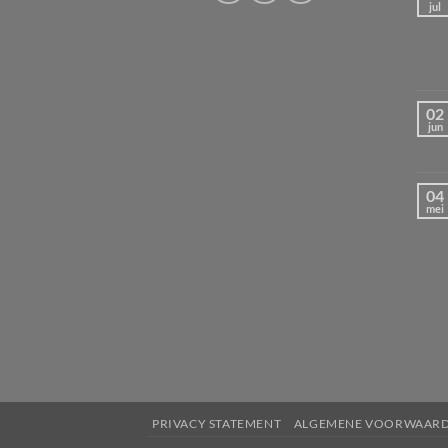
jul
02
jun
04
mei
PRIVACY STATEMENT
ALGEMENE VOORWAAR