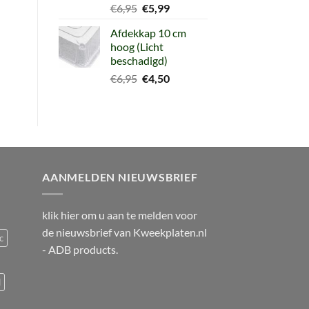
Oorspronkelijke
Huidige
€
6,95
€
5,99
prijs
prijs
Afdekkap 10 cm
was:
is:
hoog (Licht
€6,95.
€5,99.
beschadigd)
Oorspronkelijke
Huidige
€
6,95
€
4,50
prijs
prijs
was:
is:
€6,95.
€4,50.
AANMELDEN NIEUWSBRIEF
klik
hier
om u aan te melden voor
de nieuwsbrief van
Kweekplaten.nl
c
- ADB products.
d