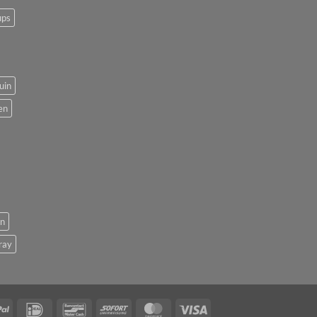
ups
uin
en
en
ray
PayPal
IDeal
Bancontact
Sofort
MasterCard
Visa