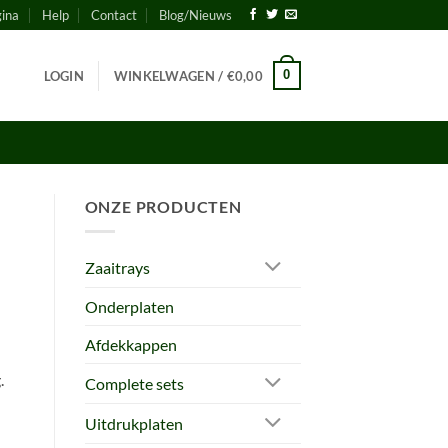
gina
Help
Contact
Blog/Nieuws
0
LOGIN
WINKELWAGEN /
€
0,00
ONZE PRODUCTEN
Zaaitrays
Onderplaten
Afdekkappen
.
Complete sets
Uitdrukplaten