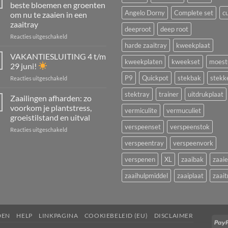
in
beste bloemen en groenten
juli
Angelo Dorny
Complete set
c
om nu te zaaien in een
en
zaaitray
augustus:
deeproot
deep root
tuinplanten,
voor
Reacties uitgeschakeld
kamerplanten,
Wat
harde zaaitray
kweekplaat
struiken
kun
VAKANTIESLUITING 4 t/m
kweekplaten
kweekset
moest
én
je
29 juni!
aardbeien
in
P9
Quickpot
stekbak
stekk
voor
Reacties uitgeschakeld
vermeerderen
juli
VAKANTIESLUITING
zaaien?
stektray
trainer
uitdrukplaat
4
Zaailingen afharden: zo
De
t/m
beste
voorkom je plantstress,
vermiculite
vermuculiet
29
bloemen
groeistilstand en uitval
juni!
en
verspeenset
verspeenstok
voor
Reacties uitgeschakeld
groenten
Zaailingen
om
verspeentray
verspeenvork
afharden:
nu
zo
te
verspenen
XL
zaaibak
zaai
voorkom
zaaien
je
in
zaaihulpmiddel
zaaiplaat
zaait
plantstress,
een
groeistilstand
zaaitray
en
uitval
DEN
HELP
LINKPAGINA
COOKIEBELEID (EU)
DISCLAIMER