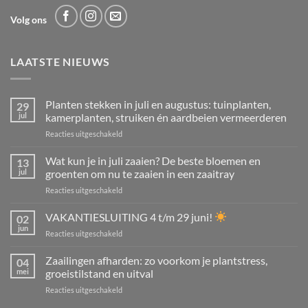
Volg ons
LAATSTE NIEUWS
Planten stekken in juli en augustus: tuinplanten,
29
jul
kamerplanten, struiken én aardbeien vermeerderen
voor
Reacties uitgeschakeld
Planten
stekken
Wat kun je in juli zaaien? De beste bloemen en
13
in
jul
groenten om nu te zaaien in een zaaitray
juli
voor
Reacties uitgeschakeld
en
Wat
augustus:
kun
VAKANTIESLUITING 4 t/m 29 juni!
tuinplanten,
02
je
kamerplanten,
jun
voor
Reacties uitgeschakeld
in
struiken
VAKANTIESLUITING
juli
én
4
Zaailingen afharden: zo voorkom je plantstress,
zaaien?
04
aardbeien
t/m
mei
groeistilstand en uitval
De
vermeerderen
29
beste
voor
Reacties uitgeschakeld
juni!
bloemen
Zaailingen
en