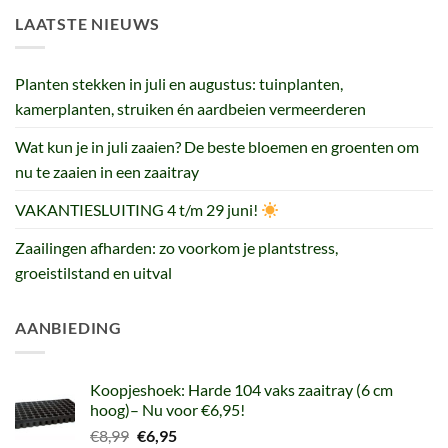
LAATSTE NIEUWS
Planten stekken in juli en augustus: tuinplanten,
kamerplanten, struiken én aardbeien vermeerderen
Wat kun je in juli zaaien? De beste bloemen en groenten om
nu te zaaien in een zaaitray
VAKANTIESLUITING 4 t/m 29 juni!
Zaailingen afharden: zo voorkom je plantstress,
groeistilstand en uitval
AANBIEDING
Koopjeshoek: Harde 104 vaks zaaitray (6 cm
hoog)– Nu voor €6,95!
Oorspronkelijke
Huidige
€
8,99
€
6,95