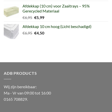
prijs
prijs
Afdekkap (10 cm) voor Zaaitrays – 95%
was:
is:
Gerecycled Materiaal
€8,99.
€6,95.
Oorspronkelijke
Huidige
€
6,95
€
5,99
prijs
prijs
Afdekkap 10 cm hoog (Licht beschadigd)
was:
is:
Oorspronkelijke
Huidige
€
6,95
€6,95.
€
4,50
€5,99.
prijs
prijs
was:
is:
€6,95.
€4,50.
ADB PRODUCTS
Wij zijn bereikbaar:
Ma - Vr van 09:00 tot 16:00
0165 708829.