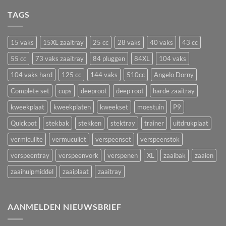
afharden:
groenten
zo
TAGS
om
voorkom
nu
je
te
plantstress,
zaaien
15 vaks
15XL zaaitray
25 cc
28 vaks
40 vaks
43 cc
groeistilstand
in
en
55 cc
73 vaks zaaitray
84 pluggen
84XL
104 vaks
een
uitval
zaaitray
104 vaks hard
125 cc
144 vaks
510cc
Angelo Dorny
Complete set
cups
deeproot
deep root
harde zaaitray
kweekplaat
kweekplaten
kweekset
moestuin
P9
Quickpot
stekbak
stekken
stektray
trainer
uitdrukplaat
vermiculite
vermuculiet
verspeenset
verspeenstok
verspeentray
verspeenvork
verspenen
XL
zaaibak
zaaien
zaaihulpmiddel
zaaiplaat
zaaitray
AANMELDEN NIEUWSBRIEF