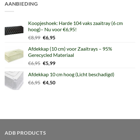
AANBIEDING
Koopjeshoek: Harde 104 vaks zaaitray (6 cm
hoog)– Nu voor €6,95!
Oorspronkelijke
Huidige
€
8,99
€
6,95
prijs
prijs
Afdekkap (10 cm) voor Zaaitrays – 95%
was:
is:
Gerecycled Materiaal
€8,99.
€6,95.
Oorspronkelijke
Huidige
€
6,95
€
5,99
prijs
prijs
Afdekkap 10 cm hoog (Licht beschadigd)
was:
is:
Oorspronkelijke
Huidige
€
6,95
€6,95.
€
4,50
€5,99.
prijs
prijs
was:
is:
€6,95.
€4,50.
ADB PRODUCTS