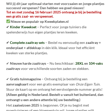
Wil jij dit jaar optimaal starten met
voorzaaien
en jonge plantjes
succesvol verspenen? Dan hebben we goed nieuws!
Tot en met zondag 16 februari 2025 ontvang je bij je bestelling
een gratis zaai- en verspeenset.
Nieuw en populair op Kweekplaten.nl
✔
Kinder Kweekset
– Perfect voor jonge tuiniers die
spelenderwijs hun eigen plantjes leren kweken.
✔
Complete zaaitray sets
– Bestel nu eenvoudig een
zaaitray +
onderplaat + afdekkap
in één klik. Ideaal voor het efficiënt
kweken van sterke plantjes.
✔
Nieuwe harde zaaitrays
– Nu beschikbaar:
28XL
en
104-vaks
zaaitrays
voor verschillende soorten zaden en stekken.
✔
Gratis tuinmagazine
– Ontvang bij je bestelling een
aanvraagkaart
voor een gratis exemplaar van
Onze Eigen Tuin
.
Stuur de kaart op en ontvang het eerstvolgende nummer gratis!
(Alleen geldig in Nederland. Bestelt u vanuit het buitenland, dan
ontvangt u een andere attentie bij uw bestelling.)
Het
zaaiseizoen 2025
is begonnen. Of je nu begint met
moestuinieren of een bloementuin wil, jonge plantjes wilt