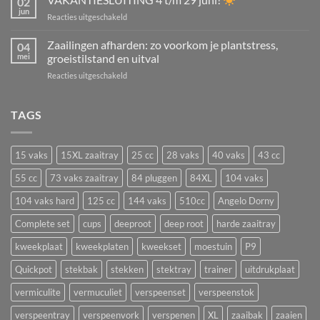
02
je
kamerplanten,
jun
voor
Reacties uitgeschakeld
in
struiken
VAKANTIESLUITING
juli
én
4
Zaailingen afharden: zo voorkom je plantstress,
zaaien?
04
aardbeien
t/m
mei
groeistilstand en uitval
De
vermeerderen
29
beste
voor
Reacties uitgeschakeld
juni!
bloemen
Zaailingen
en
afharden:
groenten
zo
TAGS
om
voorkom
nu
je
te
plantstress,
zaaien
15 vaks
15XL zaaitray
25 cc
28 vaks
40 vaks
43 cc
groeistilstand
in
en
55 cc
73 vaks zaaitray
84 pluggen
84XL
104 vaks
een
uitval
zaaitray
104 vaks hard
125 cc
144 vaks
510cc
Angelo Dorny
Complete set
cups
deeproot
deep root
harde zaaitray
kweekplaat
kweekplaten
kweekset
moestuin
P9
Quickpot
stekbak
stekken
stektray
trainer
uitdrukplaat
vermiculite
vermuculiet
verspeenset
verspeenstok
verspeentray
verspeenvork
verspenen
XL
zaaibak
zaaien