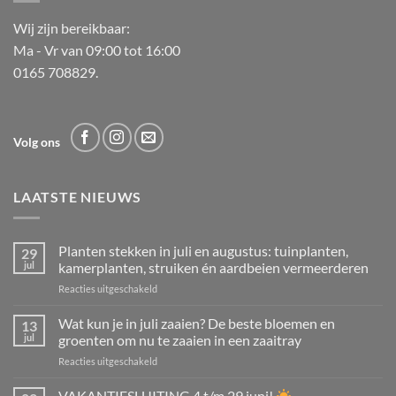
Wij zijn bereikbaar:
Ma - Vr van 09:00 tot 16:00
0165 708829.
Volg ons
LAATSTE NIEUWS
Planten stekken in juli en augustus: tuinplanten,
29
jul
kamerplanten, struiken én aardbeien vermeerderen
voor
Reacties uitgeschakeld
Planten
stekken
Wat kun je in juli zaaien? De beste bloemen en
13
in
jul
groenten om nu te zaaien in een zaaitray
juli
voor
Reacties uitgeschakeld
en
Wat
augustus:
kun
VAKANTIESLUITING 4 t/m 29 juni!
tuinplanten,