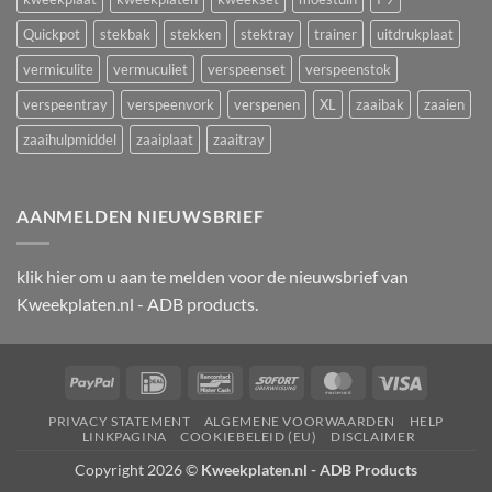
Quickpot
stekbak
stekken
stektray
trainer
uitdrukplaat
vermiculite
vermuculiet
verspeenset
verspeenstok
verspeentray
verspeenvork
verspenen
XL
zaaibak
zaaien
zaaihulpmiddel
zaaiplaat
zaaitray
AANMELDEN NIEUWSBRIEF
klik
hier
om u aan te melden voor de nieuwsbrief van
Kweekplaten.nl - ADB products.
PayPal
IDeal
Bancontact
Sofort
MasterCard
Visa
PRIVACY STATEMENT
ALGEMENE VOORWAARDEN
HELP
LINKPAGINA
COOKIEBELEID (EU)
DISCLAIMER
Copyright 2026 ©
Kweekplaten.nl - ADB Products