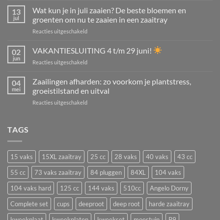
stekken
Wat kun je in juli zaaien? De beste bloemen en
13
in
jul
groenten om nu te zaaien in een zaaitray
juli
voor
Reacties uitgeschakeld
en
Wat
augustus:
kun
VAKANTIESLUITING 4 t/m 29 juni!
tuinplanten,
02
je
kamerplanten,
jun
voor
Reacties uitgeschakeld
in
struiken
VAKANTIESLUITING
juli
én
4
Zaailingen afharden: zo voorkom je plantstress,
zaaien?
04
aardbeien
t/m
mei
groeistilstand en uitval
De
vermeerderen
29
beste
voor
Reacties uitgeschakeld
juni!
bloemen
Zaailingen
en
afharden:
groenten
zo
TAGS
om
voorkom
nu
je
te
plantstress,
zaaien
15 vaks
15XL zaaitray
25 cc
28 vaks
40 vaks
43 cc
groeistilstand
in
en
55 cc
73 vaks zaaitray
84 pluggen
84XL
104 vaks
een
uitval
zaaitray
104 vaks hard
125 cc
144 vaks
510cc
Angelo Dorny
Complete set
cups
deeproot
deep root
harde zaaitray
kweekplaat
kweekplaten
kweekset
moestuin
P9