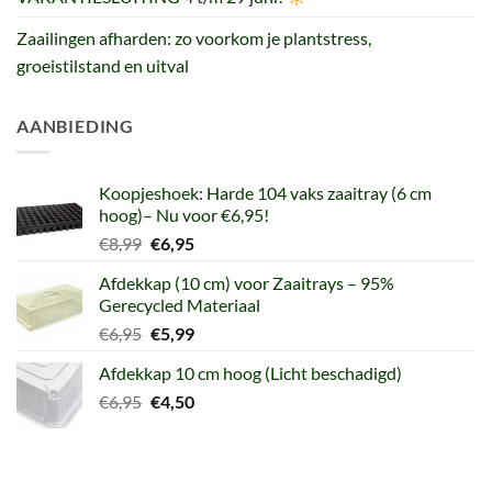
Zaailingen afharden: zo voorkom je plantstress,
groeistilstand en uitval
AANBIEDING
Koopjeshoek: Harde 104 vaks zaaitray (6 cm
hoog)– Nu voor €6,95!
Oorspronkelijke
Huidige
€
8,99
€
6,95
prijs
prijs
Afdekkap (10 cm) voor Zaaitrays – 95%
was:
is:
Gerecycled Materiaal
€8,99.
€6,95.
Oorspronkelijke
Huidige
€
6,95
€
5,99
prijs
prijs
Afdekkap 10 cm hoog (Licht beschadigd)
was:
is:
Oorspronkelijke
Huidige
€
6,95
€6,95.
€
4,50
€5,99.
prijs
prijs
was:
is:
€6,95.
€4,50.