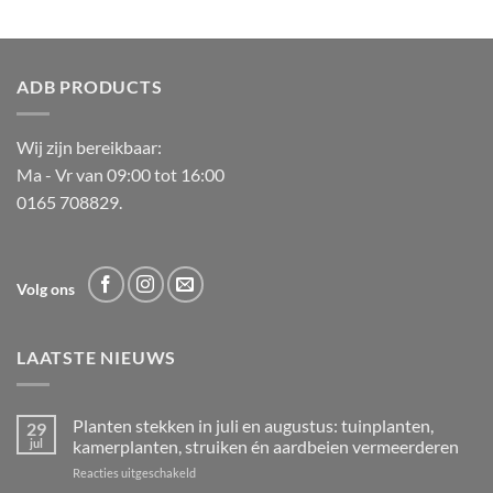
ADB PRODUCTS
Wij zijn bereikbaar:
Ma - Vr van 09:00 tot 16:00
0165 708829.
Volg ons
LAATSTE NIEUWS
Planten stekken in juli en augustus: tuinplanten,
29
jul
kamerplanten, struiken én aardbeien vermeerderen
voor
Reacties uitgeschakeld
Planten