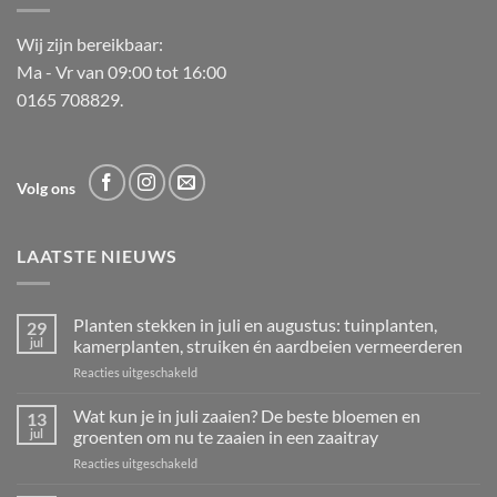
Wij zijn bereikbaar:
Ma - Vr van 09:00 tot 16:00
0165 708829.
Volg ons
LAATSTE NIEUWS
Planten stekken in juli en augustus: tuinplanten,
29
jul
kamerplanten, struiken én aardbeien vermeerderen
voor
Reacties uitgeschakeld
Planten
stekken
Wat kun je in juli zaaien? De beste bloemen en
13
in
jul
groenten om nu te zaaien in een zaaitray
juli
voor
Reacties uitgeschakeld
en
Wat
augustus: