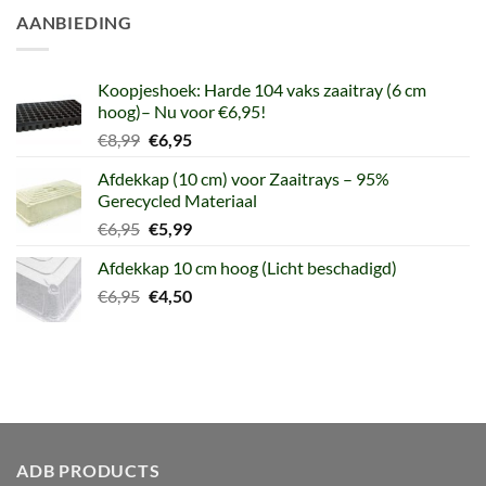
AANBIEDING
Koopjeshoek: Harde 104 vaks zaaitray (6 cm
hoog)– Nu voor €6,95!
Oorspronkelijke
Huidige
€
8,99
€
6,95
prijs
prijs
Afdekkap (10 cm) voor Zaaitrays – 95%
was:
is:
Gerecycled Materiaal
€8,99.
€6,95.
Oorspronkelijke
Huidige
€
6,95
€
5,99
prijs
prijs
Afdekkap 10 cm hoog (Licht beschadigd)
was:
is:
Oorspronkelijke
Huidige
€
6,95
€6,95.
€
4,50
€5,99.
prijs
prijs
was:
is:
€6,95.
€4,50.
ADB PRODUCTS