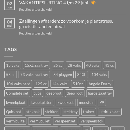
kun
VAKANTIESLUITING 4 t/m 29 juni!
tuinplanten,
02
je
kamerplanten,
jun
voor
Reacties uitgeschakeld
in
struiken
VAKANTIESLUITING
juli
én
4
Zaailingen afharden: zo voorkom je plantstress,
zaaien?
04
aardbeien
t/m
mei
groeistilstand en uitval
De
vermeerderen
29
beste
voor
Reacties uitgeschakeld
juni!
bloemen
Zaailingen
en
afharden:
groenten
zo
TAGS
om
voorkom
nu
je
te
plantstress,
zaaien
15 vaks
15XL zaaitray
25 cc
28 vaks
40 vaks
43 cc
groeistilstand
in
en
55 cc
73 vaks zaaitray
84 pluggen
84XL
104 vaks
een
uitval
zaaitray
104 vaks hard
125 cc
144 vaks
510cc
Angelo Dorny
Complete set
cups
deeproot
deep root
harde zaaitray
kweekplaat
kweekplaten
kweekset
moestuin
P9
Quickpot
stekbak
stekken
stektray
trainer
uitdrukplaat
vermiculite
vermuculiet
verspeenset
verspeenstok