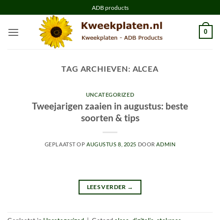
Ga
ADB products
naar
inhoud
0
TAG ARCHIEVEN:
ALCEA
UNCATEGORIZED
Tweejarigen zaaien in augustus: beste
soorten & tips
GEPLAATST OP
AUGUSTUS 8, 2025
DOOR
ADMIN
LEES VERDER
→