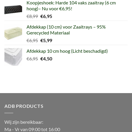
Koopjeshoek: Harde 104 vaks zaaitray (6 cm
hoog)– Nu voor €6,95!
Oorspronkelijke
Huidige
€
8,99
€
6,95
prijs
prijs
Afdekkap (10 cm) voor Zaaitrays – 95%
was:
is:
Gerecycled Materiaal
€8,99.
€6,95.
Oorspronkelijke
Huidige
€
6,95
€
5,99
prijs
prijs
Afdekkap 10 cm hoog (Licht beschadigd)
was:
is:
Oorspronkelijke
Huidige
€
6,95
€6,95.
€
4,50
€5,99.
prijs
prijs
was:
is:
€6,95.
€4,50.
ADB PRODUCTS
Wij zijn bereikbaar:
Ma - Vr van 09:00 tot 16:00