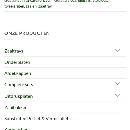
Geplaatst in
Uncategorized
|
Getagd
alcea
,
digitalis
,
stokroos
,
tweejarigen
,
zaaien
,
zaaitray
ONZE PRODUCTEN
Zaaitrays
Onderplaten
Afdekkappen
Complete sets
Uitdrukplaten
Zaaibakken
Substraten Perliet & Vermiculiet
Koopjeshoek