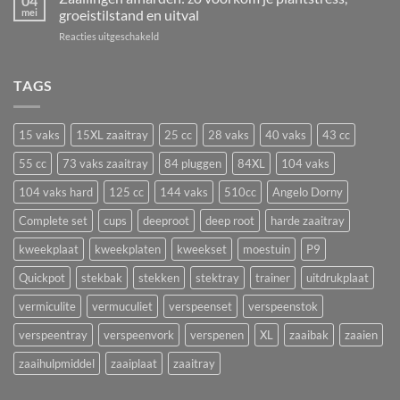
04
t/m
mei
groeistilstand en uitval
De
vermeerderen
29
beste
voor
Reacties uitgeschakeld
juni!
bloemen
Zaailingen
en
afharden:
groenten
zo
TAGS
om
voorkom
nu
je
te
plantstress,
zaaien
15 vaks
15XL zaaitray
25 cc
28 vaks
40 vaks
43 cc
groeistilstand
in
en
55 cc
73 vaks zaaitray
84 pluggen
84XL
104 vaks
een
uitval
zaaitray
104 vaks hard
125 cc
144 vaks
510cc
Angelo Dorny
Complete set
cups
deeproot
deep root
harde zaaitray
kweekplaat
kweekplaten
kweekset
moestuin
P9
Quickpot
stekbak
stekken
stektray
trainer
uitdrukplaat
vermiculite
vermuculiet
verspeenset
verspeenstok
verspeentray
verspeenvork
verspenen
XL
zaaibak
zaaien
zaaihulpmiddel
zaaiplaat
zaaitray