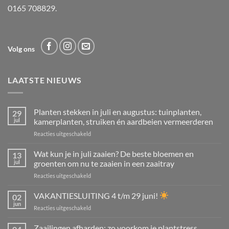
0165 708829.
Volg ons
LAATSTE NIEUWS
Planten stekken in juli en augustus: tuinplanten,
29
jul
kamerplanten, struiken én aardbeien vermeerderen
voor
Reacties uitgeschakeld
Planten
stekken
Wat kun je in juli zaaien? De beste bloemen en
13
in
jul
groenten om nu te zaaien in een zaaitray
juli
voor
Reacties uitgeschakeld
en
Wat
augustus:
kun
VAKANTIESLUITING 4 t/m 29 juni!
tuinplanten,
02
je
kamerplanten,
jun
voor
Reacties uitgeschakeld
in
struiken
VAKANTIESLUITING
juli
én
4
Zaailingen afharden: zo voorkom je plantstress,
zaaien?
aardbeien