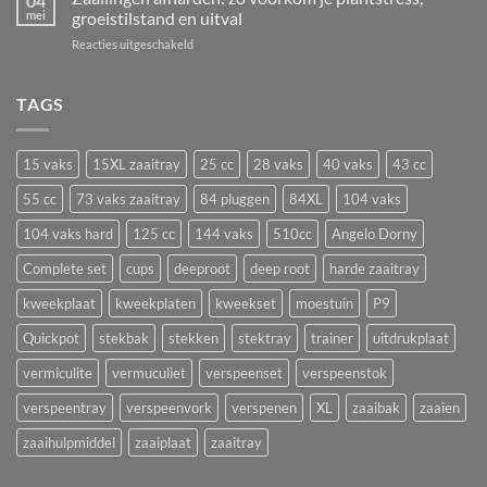
04
t/m
mei
groeistilstand en uitval
De
vermeerderen
29
beste
voor
Reacties uitgeschakeld
juni!
bloemen
Zaailingen
en
afharden:
groenten
zo
TAGS
om
voorkom
nu
je
te
plantstress,
zaaien
15 vaks
15XL zaaitray
25 cc
28 vaks
40 vaks
43 cc
groeistilstand
in
en
55 cc
73 vaks zaaitray
84 pluggen
84XL
104 vaks
een
uitval
zaaitray
104 vaks hard
125 cc
144 vaks
510cc
Angelo Dorny
Complete set
cups
deeproot
deep root
harde zaaitray
kweekplaat
kweekplaten
kweekset
moestuin
P9
Quickpot
stekbak
stekken
stektray
trainer
uitdrukplaat
vermiculite
vermuculiet
verspeenset
verspeenstok
verspeentray
verspeenvork
verspenen
XL
zaaibak
zaaien
zaaihulpmiddel
zaaiplaat
zaaitray