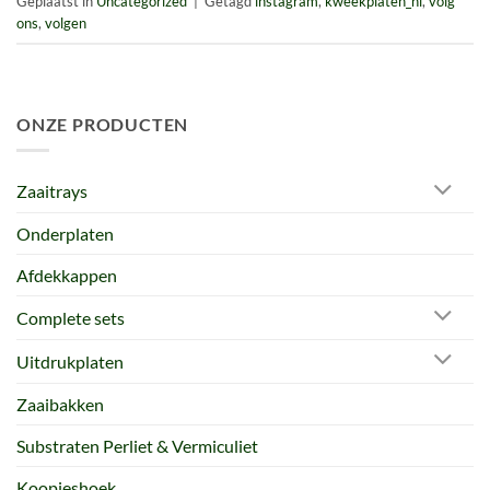
Geplaatst in
Uncategorized
|
Getagd
instagram
,
kweekplaten_nl
,
volg
ons
,
volgen
ONZE PRODUCTEN
Zaaitrays
Onderplaten
Afdekkappen
Complete sets
Uitdrukplaten
Zaaibakken
Substraten Perliet & Vermiculiet
Koopjeshoek