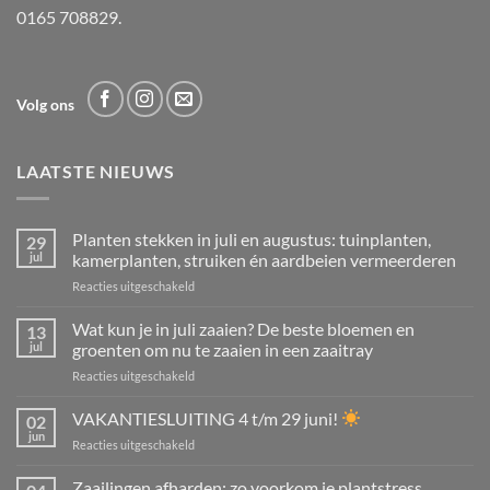
0165 708829.
Volg ons
LAATSTE NIEUWS
Planten stekken in juli en augustus: tuinplanten,
29
jul
kamerplanten, struiken én aardbeien vermeerderen
voor
Reacties uitgeschakeld
Planten
stekken
Wat kun je in juli zaaien? De beste bloemen en
13
in
jul
groenten om nu te zaaien in een zaaitray
juli
voor
Reacties uitgeschakeld
en
Wat
augustus:
kun
VAKANTIESLUITING 4 t/m 29 juni!
tuinplanten,
02
je
kamerplanten,
jun
voor
Reacties uitgeschakeld
in
struiken
VAKANTIESLUITING
juli
én
4
Zaailingen afharden: zo voorkom je plantstress,
zaaien?
aardbeien