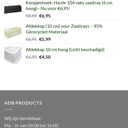
Koopjeshoek: Harde 104 vaks zaaitray (6 cm
hoog)– Nu voor €6,95!
Oorspronkelijke
Huidige
€
8,99
€
6,95
prijs
prijs
Afdekkap (10 cm) voor Zaaitrays – 95%
was:
is:
Gerecycled Materiaal
€8,99.
€6,95.
Oorspronkelijke
Huidige
€
6,95
€
5,99
prijs
prijs
Afdekkap 10 cm hoog (Licht beschadigd)
was:
is:
Oorspronkelijke
Huidige
€
6,95
€6,95.
€
4,50
€5,99.
prijs
prijs
was:
is:
€6,95.
€4,50.
ADB PRODUCTS
Wij zijn bereikbaar:
Ma - Vr van 09:00 tot 16:00