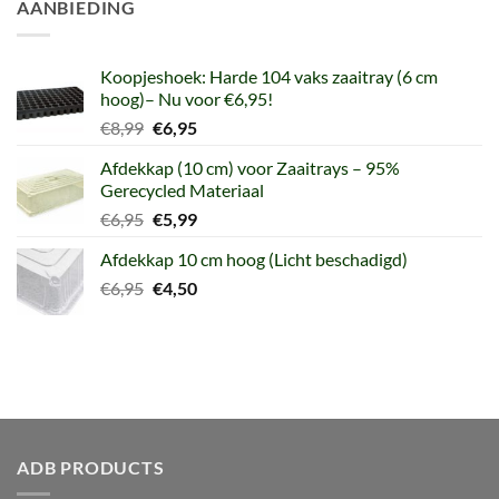
AANBIEDING
Koopjeshoek: Harde 104 vaks zaaitray (6 cm
hoog)– Nu voor €6,95!
Oorspronkelijke
Huidige
€
8,99
€
6,95
prijs
prijs
Afdekkap (10 cm) voor Zaaitrays – 95%
was:
is:
Gerecycled Materiaal
€8,99.
€6,95.
Oorspronkelijke
Huidige
€
6,95
€
5,99
prijs
prijs
Afdekkap 10 cm hoog (Licht beschadigd)
was:
is:
Oorspronkelijke
Huidige
€
6,95
€6,95.
€
4,50
€5,99.
prijs
prijs
was:
is:
€6,95.
€4,50.
ADB PRODUCTS