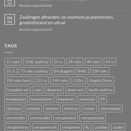
je
kamerplanten,
jun
voor
Reacties uitgeschakeld
in
struiken
VAKANTIESLUITING
juli
én
4
Zaailingen afharden: zo voorkom je plantstress,
zaaien?
04
aardbeien
t/m
mei
groeistilstand en uitval
De
vermeerderen
29
beste
voor
Reacties uitgeschakeld
juni!
bloemen
Zaailingen
en
afharden:
groenten
zo
TAGS
om
voorkom
nu
je
te
plantstress,
zaaien
15 vaks
15XL zaaitray
25 cc
28 vaks
40 vaks
43 cc
groeistilstand
in
en
55 cc
73 vaks zaaitray
84 pluggen
84XL
104 vaks
een
uitval
zaaitray
104 vaks hard
125 cc
144 vaks
510cc
Angelo Dorny
Complete set
cups
deeproot
deep root
harde zaaitray
kweekplaat
kweekplaten
kweekset
moestuin
P9
Quickpot
stekbak
stekken
stektray
trainer
uitdrukplaat
vermiculite
vermuculiet
verspeenset
verspeenstok
verspeentray
verspeenvork
verspenen
XL
zaaibak
zaaien