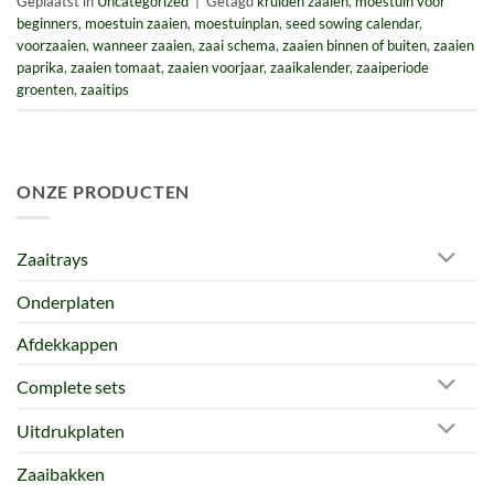
Geplaatst in
Uncategorized
|
Getagd
kruiden zaaien
,
moestuin voor
beginners
,
moestuin zaaien
,
moestuinplan
,
seed sowing calendar
,
voorzaaien
,
wanneer zaaien
,
zaai schema
,
zaaien binnen of buiten
,
zaaien
paprika
,
zaaien tomaat
,
zaaien voorjaar
,
zaaikalender
,
zaaiperiode
groenten
,
zaaitips
ONZE PRODUCTEN
Zaaitrays
Onderplaten
Afdekkappen
Complete sets
Uitdrukplaten
Zaaibakken