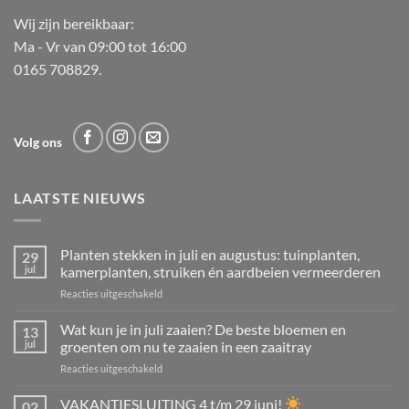
Wij zijn bereikbaar:
Ma - Vr van 09:00 tot 16:00
0165 708829.
Volg ons
LAATSTE NIEUWS
Planten stekken in juli en augustus: tuinplanten,
29
jul
kamerplanten, struiken én aardbeien vermeerderen
voor
Reacties uitgeschakeld
Planten
stekken
Wat kun je in juli zaaien? De beste bloemen en
13
in
jul
groenten om nu te zaaien in een zaaitray
juli
voor
Reacties uitgeschakeld
en
Wat
augustus:
kun
VAKANTIESLUITING 4 t/m 29 juni!
tuinplanten,
02