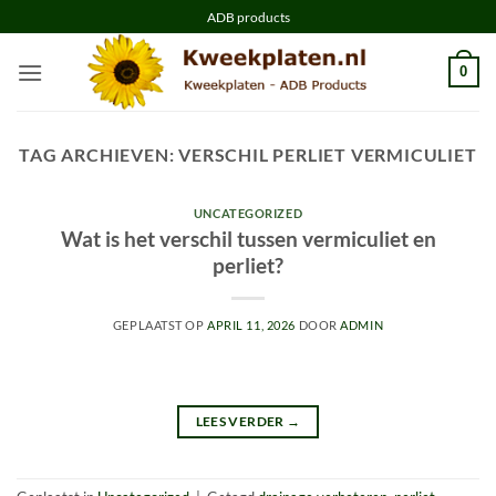
Ga
ADB products
naar
inhoud
0
TAG ARCHIEVEN:
VERSCHIL PERLIET VERMICULIET
UNCATEGORIZED
Wat is het verschil tussen vermiculiet en
perliet?
GEPLAATST OP
APRIL 11, 2026
DOOR
ADMIN
LEES VERDER
→