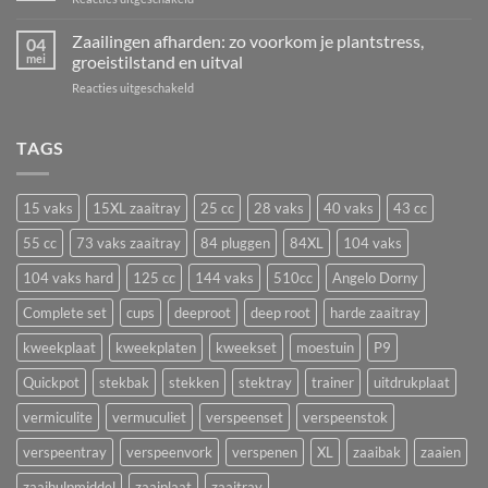
in
struiken
VAKANTIESLUITING
juli
én
4
Zaailingen afharden: zo voorkom je plantstress,
zaaien?
04
aardbeien
t/m
mei
groeistilstand en uitval
De
vermeerderen
29
beste
voor
Reacties uitgeschakeld
juni!
bloemen
Zaailingen
en
afharden:
groenten
zo
TAGS
om
voorkom
nu
je
te
plantstress,
zaaien
15 vaks
15XL zaaitray
25 cc
28 vaks
40 vaks
43 cc
groeistilstand
in
en
55 cc
73 vaks zaaitray
84 pluggen
84XL
104 vaks
een
uitval
zaaitray
104 vaks hard
125 cc
144 vaks
510cc
Angelo Dorny
Complete set
cups
deeproot
deep root
harde zaaitray
kweekplaat
kweekplaten
kweekset
moestuin
P9
Quickpot
stekbak
stekken
stektray
trainer
uitdrukplaat
vermiculite
vermuculiet
verspeenset
verspeenstok
verspeentray
verspeenvork
verspenen
XL
zaaibak
zaaien
zaaihulpmiddel
zaaiplaat
zaaitray