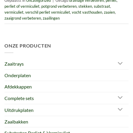
Geplaatst in
Uncategorized
|
Getagd
drainage verbeteren
,
perliet
,
perliet of vermiculiet
,
potgrond verbeteren
,
stekken
,
substraat
,
vermiculiet
,
verschil perliet vermiculiet
,
vocht vasthouden
,
zaaien
,
zaaigrond verbeteren
,
zaailingen
ONZE PRODUCTEN
Zaaitrays
Onderplaten
Afdekkappen
Complete sets
Uitdrukplaten
Zaaibakken
Substraten Perliet & Vermiculiet