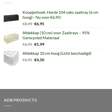
Koopjeshoek: Harde 104 vaks zaaitray (6 cm
hoog)– Nu voor €6,95!
Oorspronkelijke
Huidige
€
8,99
€
6,95
prijs
prijs
Afdekkap (10 cm) voor Zaaitrays – 95%
was:
is:
Gerecycled Materiaal
€8,99.
€6,95.
Oorspronkelijke
Huidige
€
6,95
€
5,99
prijs
prijs
Afdekkap 10 cm hoog (Licht beschadigd)
was:
is:
Oorspronkelijke
Huidige
€
6,95
€6,95.
€
4,50
€5,99.
prijs
prijs
was:
is:
€6,95.
€4,50.
ADB PRODUCTS