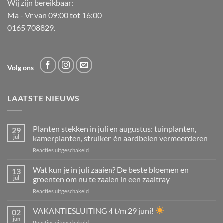
Wij zijn bereikbaar:
Ma - Vr van 09:00 tot 16:00
0165 708829.
Volg ons
LAATSTE NIEUWS
Planten stekken in juli en augustus: tuinplanten,
29
jul
kamerplanten, struiken én aardbeien vermeerderen
voor
Reacties uitgeschakeld
Planten
stekken
Wat kun je in juli zaaien? De beste bloemen en
13
in
jul
groenten om nu te zaaien in een zaaitray
juli
voor
Reacties uitgeschakeld
en
Wat
augustus:
kun
VAKANTIESLUITING 4 t/m 29 juni!
tuinplanten,
02
je
kamerplanten,
jun
voor
Reacties uitgeschakeld