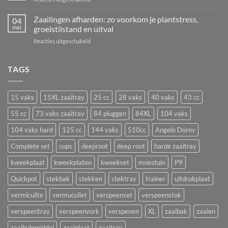
in
struiken
VAKANTIESLUITING
juli
én
4
Zaailingen afharden: zo voorkom je plantstress,
zaaien?
04
aardbeien
t/m
mei
groeistilstand en uitval
De
vermeerderen
29
beste
voor
Reacties uitgeschakeld
juni!
bloemen
Zaailingen
en
afharden:
groenten
zo
TAGS
om
voorkom
nu
je
te
plantstress,
zaaien
15 vaks
15XL zaaitray
25 cc
28 vaks
40 vaks
43 cc
groeistilstand
in
en
55 cc
73 vaks zaaitray
84 pluggen
84XL
104 vaks
een
uitval
zaaitray
104 vaks hard
125 cc
144 vaks
510cc
Angelo Dorny
Complete set
cups
deeproot
deep root
harde zaaitray
kweekplaat
kweekplaten
kweekset
moestuin
P9
Quickpot
stekbak
stekken
stektray
trainer
uitdrukplaat
vermiculite
vermuculiet
verspeenset
verspeenstok
verspeentray
verspeenvork
verspenen
XL
zaaibak
zaaien
zaaihulpmiddel
zaaiplaat
zaaitray