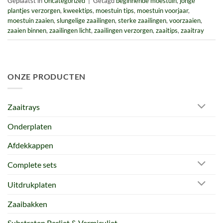
Geplaatst in
Uncategorized
|
Getagd
beginnende moestuin
,
jonge
plantjes verzorgen
,
kweektips
,
moestuin tips
,
moestuin voorjaar
,
moestuin zaaien
,
slungelige zaailingen
,
sterke zaailingen
,
voorzaaien
,
zaaien binnen
,
zaailingen licht
,
zaailingen verzorgen
,
zaaitips
,
zaaitray
ONZE PRODUCTEN
Zaaitrays
Onderplaten
Afdekkappen
Complete sets
Uitdrukplaten
Zaaibakken
Substraten Perliet & Vermiculiet