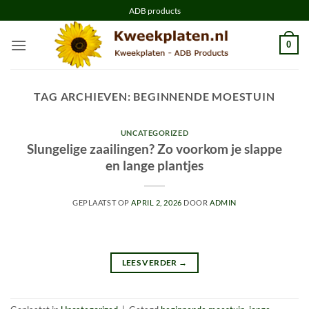
Ga
ADB products
naar
inhoud
0
TAG ARCHIEVEN:
BEGINNENDE MOESTUIN
UNCATEGORIZED
Slungelige zaailingen? Zo voorkom je slappe
en lange plantjes
GEPLAATST OP
APRIL 2, 2026
DOOR
ADMIN
LEES VERDER
→