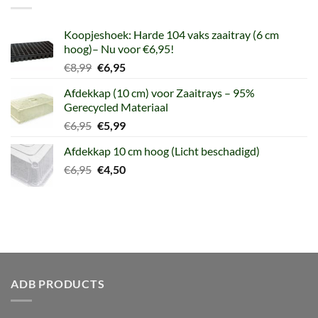
Koopjeshoek: Harde 104 vaks zaaitray (6 cm
hoog)– Nu voor €6,95!
Oorspronkelijke
Huidige
€
8,99
€
6,95
prijs
prijs
Afdekkap (10 cm) voor Zaaitrays – 95%
was:
is:
Gerecycled Materiaal
€8,99.
€6,95.
Oorspronkelijke
Huidige
€
6,95
€
5,99
prijs
prijs
Afdekkap 10 cm hoog (Licht beschadigd)
was:
is:
Oorspronkelijke
Huidige
€
6,95
€6,95.
€
4,50
€5,99.
prijs
prijs
was:
is:
€6,95.
€4,50.
ADB PRODUCTS