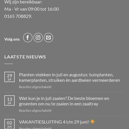
Wij zijn bereikbaar:
Ma - Vr van 09:00 tot 16:00
0165 708829.
Volg ons
LAATSTE NIEUWS
Planten stekken in juli en augustus: tuinplanten,
29
jul
kamerplanten, struiken én aardbeien vermeerderen
voor
Reacties uitgeschakeld
Planten
stekken
Wat kun je in juli zaaien? De beste bloemen en
13
in
jul
groenten om nu te zaaien in een zaaitray
juli
voor
Reacties uitgeschakeld
en
Wat
augustus:
kun
VAKANTIESLUITING 4 t/m 29 juni!
tuinplanten,
02
je
kamerplanten,
jun
voor
Reacties uitgeschakeld