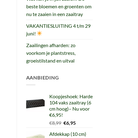
beste bloemen en groenten om
nu te zaaien in een zaaitray
VAKANTIESLUITING 4 t/m 29
juni!
Zaailingen afharden: zo
voorkom je plantstress,
groeistilstand en uitval
AANBIEDING
Koopjeshoek: Harde
104 vaks zaaitray (6
cm hoog)– Nu voor
€6,95!
Oorspronkelijke
Huidige
€
8,99
€
6,95
prijs
prijs
Afdekkap (10 cm)
was:
is: