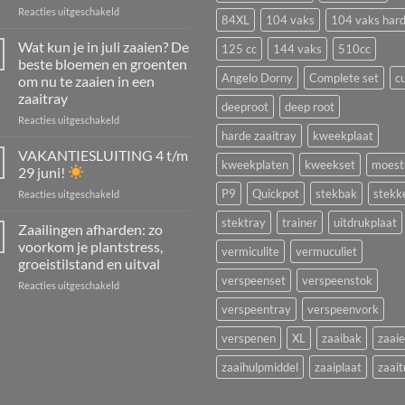
voor
Reacties uitgeschakeld
84XL
104 vaks
104 vaks har
Planten
stekken
Wat kun je in juli zaaien? De
125 cc
144 vaks
510cc
in
beste bloemen en groenten
juli
Angelo Dorny
Complete set
c
om nu te zaaien in een
en
zaaitray
augustus:
deeproot
deep root
tuinplanten,
voor
Reacties uitgeschakeld
kamerplanten,
Wat
harde zaaitray
kweekplaat
struiken
kun
VAKANTIESLUITING 4 t/m
kweekplaten
kweekset
moest
én
je
29 juni!
aardbeien
in
P9
Quickpot
stekbak
stekk
voor
Reacties uitgeschakeld
vermeerderen
juli
VAKANTIESLUITING
zaaien?
stektray
trainer
uitdrukplaat
4
Zaailingen afharden: zo
De
t/m
beste
voorkom je plantstress,
vermiculite
vermuculiet
29
bloemen
groeistilstand en uitval
juni!
en
verspeenset
verspeenstok
voor
Reacties uitgeschakeld
groenten
Zaailingen
om
verspeentray
verspeenvork
afharden:
nu
zo
te
verspenen
XL
zaaibak
zaai
voorkom
zaaien
je
in
zaaihulpmiddel
zaaiplaat
zaait
plantstress,
een
groeistilstand
zaaitray