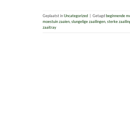
Geplaatst in
Uncategorized
|
Getagd
beginnende m
moestuin zaaien
,
slungelige zaailingen
,
sterke zaaili
zaaitray