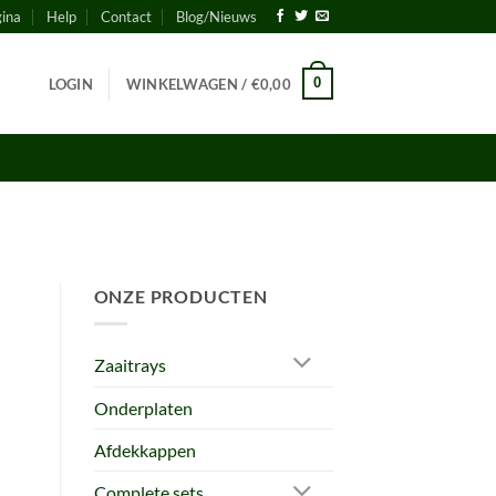
gina
Help
Contact
Blog/Nieuws
0
LOGIN
WINKELWAGEN /
€
0,00
ONZE PRODUCTEN
Zaaitrays
Onderplaten
Afdekkappen
Complete sets