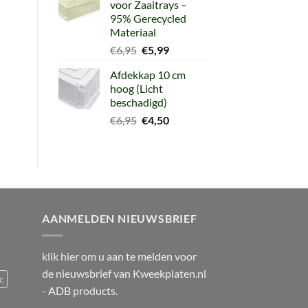
voor Zaaitrays –
€8,99.
€6,95.
95% Gerecycled
Materiaal
Oorspronkelijke
Huidige
€
6,95
€
5,99
prijs
prijs
Afdekkap 10 cm
was:
is:
hoog (Licht
€6,95.
€5,99.
beschadigd)
Oorspronkelijke
Huidige
€
6,95
€
4,50
prijs
prijs
was:
is:
€6,95.
€4,50.
AANMELDEN NIEUWSBRIEF
klik
hier
om u aan te melden voor
de nieuwsbrief van
Kweekplaten.nl
c
- ADB products.