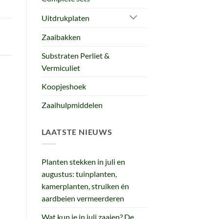
Uitdrukplaten
Zaaibakken
Substraten Perliet &
Vermiculiet
Koopjeshoek
Zaaihulpmiddelen
LAATSTE NIEUWS
Planten stekken in juli en
augustus: tuinplanten,
kamerplanten, struiken én
aardbeien vermeerderen
Wat kun je in juli zaaien? De