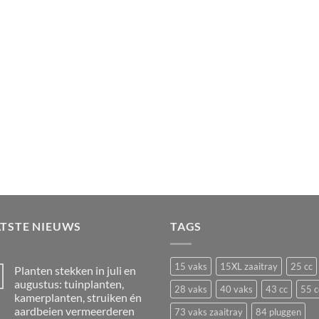
ATSTE NIEUWS
TAGS
15 vaks
15XL zaaitray
25 cc
Planten stekken in juli en
augustus: tuinplanten,
28 vaks
40 vaks
43 cc
55 c
kamerplanten, struiken én
aardbeien vermeerderen
73 vaks zaaitray
84 pluggen