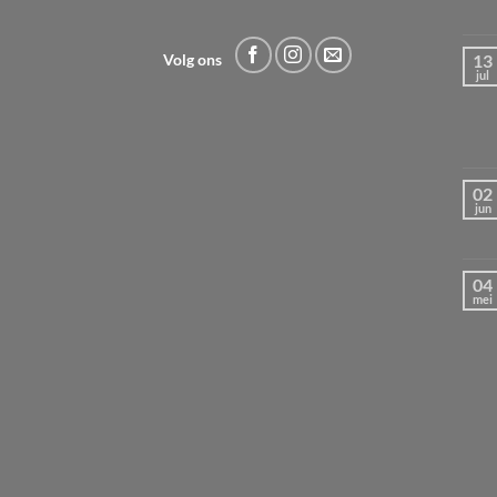
13
Volg ons
jul
02
jun
04
mei