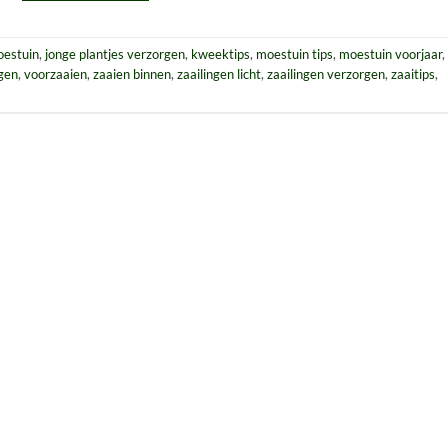
oestuin
,
jonge plantjes verzorgen
,
kweektips
,
moestuin tips
,
moestuin voorjaar
,
ngen
,
voorzaaien
,
zaaien binnen
,
zaailingen licht
,
zaailingen verzorgen
,
zaaitips
,