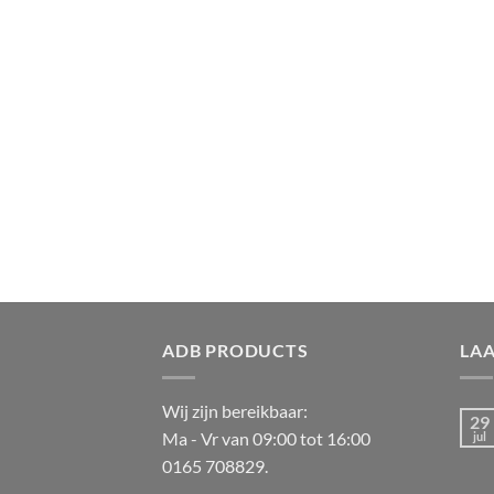
ADB PRODUCTS
LA
Wij zijn bereikbaar:
29
Ma - Vr van 09:00 tot 16:00
jul
0165 708829.